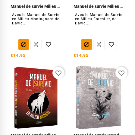
Manuel de survie Milieu Montagnard
Manuel de survie Milieu Forestier
Avec le Manuel de Survie
Avec le Manuel de Survie
en Milieu Montagnard de
en Milieu Forestier, de
David...
David...






€14.95
€14.95
favorite_border
favorite_border