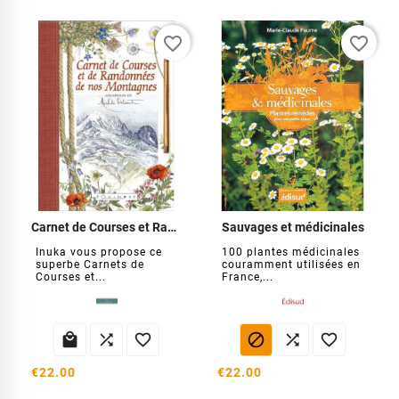
favorite_border
favorite_border
Carnet de Courses et Randonnées
Sauvages et médicinales
Inuka vous propose ce
100 plantes médicinales
superbe Carnets de
couramment utilisées en
Courses et...
France,...






€22.00
€22.00