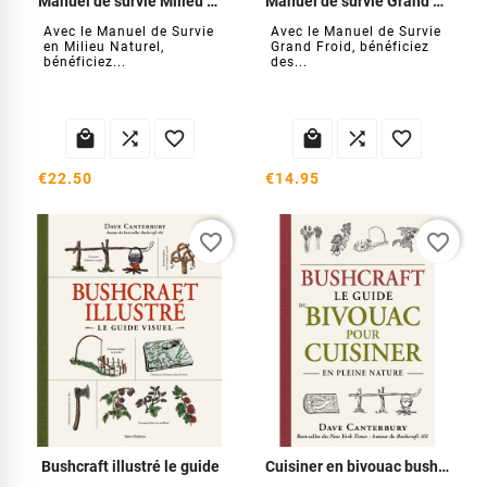
Manuel de survie Milieu Naturel
Manuel de survie Grand Froid
Avec le Manuel de Survie
Avec le Manuel de Survie
en Milieu Naturel,
Grand Froid, bénéficiez
bénéficiez...
des...






€22.50
€14.95
favorite_border
favorite_border
Bushcraft illustré le guide
Cuisiner en bivouac bushcraft