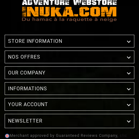

STORE INFORMATION

NOS OFFRES

OUR COMPANY

INFORMATIONS

YOUR ACCOUNT
NEWSLETTER

Merchant approved by Guaranteed Reviews Company,
clic