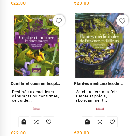
€22.00
€23.00
favorite_border
favorite_border
Cueillir et cuisiner les plantes sauvages
Plantes médicinales de Provence et d'ailleurs
Destiné aux cueilleurs
Voici un livre à la fois
débutants ou confirmés,
simple et précis,
ce guide...
abondamment...






€22.00
€20.00