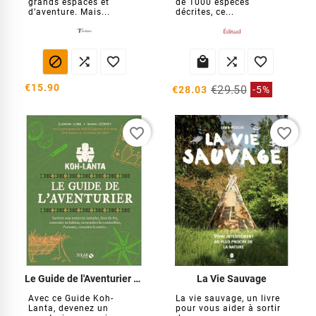
grands espaces et
de 1000 espèces
d’aventure. Mais...
décrites, ce...






€15.90
€29.50
€28.03
-5%
favorite_border
favorite_border
Le Guide de l'Aventurier Koh-Lanta
La Vie Sauvage
Avec ce Guide Koh-
La vie sauvage, un livre
Lanta, devenez un
pour vous aider à sortir