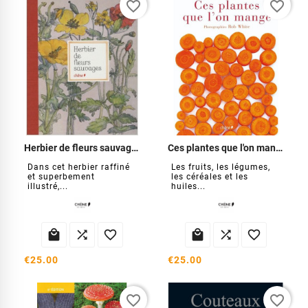
favorite_border
favorite_border
Herbier de fleurs sauvages
Ces plantes que l'on mange
Dans cet herbier raffiné
Les fruits, les légumes,
et superbement
les céréales et les
illustré,...
huiles...






€25.00
€25.00
favorite_border
favorite_border