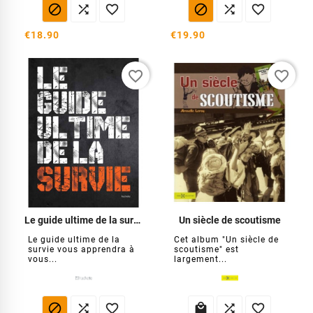






€18.90
€19.90
favorite_border
favorite_border
Le guide ultime de la survie
Un siècle de scoutisme
Le guide ultime de la
Cet album "Un siècle de
survie vous apprendra à
scoutisme" est
vous...
largement...





