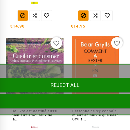






€14.90
€14.95
favorite_border
favorite_border
REJECT ALL
Cueillir et cuisiner herbes et condiments sauvages
Comment rester en vie Bear Grylls
Ce livre est destiné aussi
Personne ne s'y connaît
bien aux amoureux de
mieux en survie que Bear
la...
Grylls...