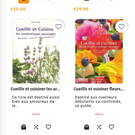
€25.00
€29.90
favorite_border
favorite_border
Cueillir et cuisiner les aromatiques sauvages
Cueillir et cuisiner fleurs, fruits et graines sauvages
Ce livre est destiné aussi
Destiné aux cueilleurs
bien aux amoureux de
débutants ou confirmés,
la...
ce guide...





