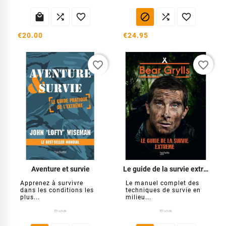






€20.00
€24.95
favorite_border
favorite_border
Aventure et survie
Le guide de la survie extrême
Apprenez à survivre
Le manuel complet des
dans les conditions les
techniques de survie en
plus...
milieu...