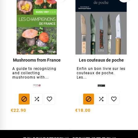
Mushrooms from France
Les couteaux de poche
A guide to recognizing
Enfin un bon livre sur les
and collecting
couteaux de poche.
mushrooms with...
Les...






€22.90
€18.00