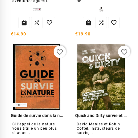
aventurier aguerri...
de...






€14.90
€19.90
favorite_border
favorite_border
Guide de survie dans la nature
Quick and Dirty survie et endurance
Si l'appel de la nature
David Manise et Robin
vous titille un peu plus
Cottel, instructeurs de
chaque...
survie,...