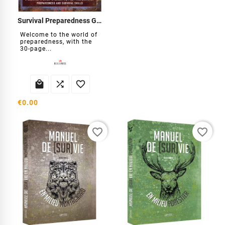
Survival Preparedness Guide
Welcome to the world of
preparedness, with the
30-page...



€0.00
favorite_border
favorite_border