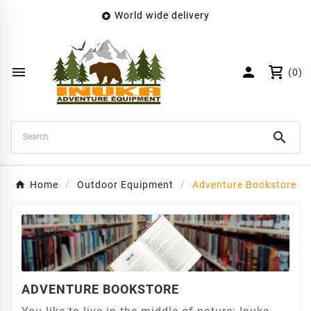
World wide delivery

×
Create wishlist
Wishlist name


(0)
Cancel
Create wishlist

Home
Outdoor Equipment
Adventure Bookstore
ADVENTURE BOOKSTORE