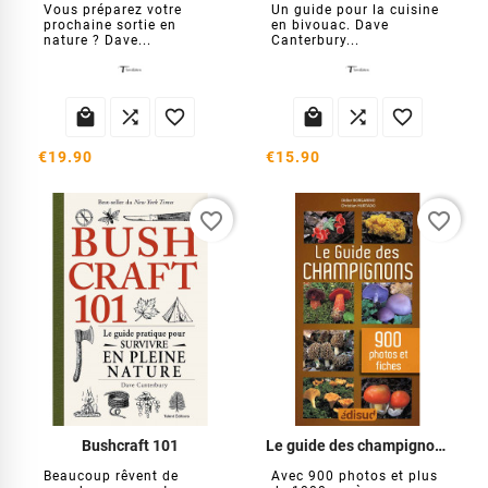
Vous préparez votre
Un guide pour la cuisine
prochaine sortie en
en bivouac. Dave
nature ? Dave...
Canterbury...






€19.90
€15.90
favorite_border
favorite_border
Bushcraft 101
Le guide des champignons
Beaucoup rêvent de
Avec 900 photos et plus