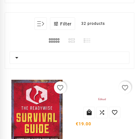

Filter
32 products

favorite_border
favorite_border



€19.00