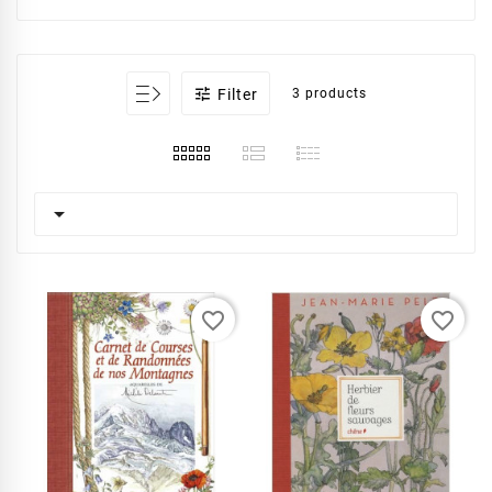

Filter
3 products

favorite_border
favorite_border