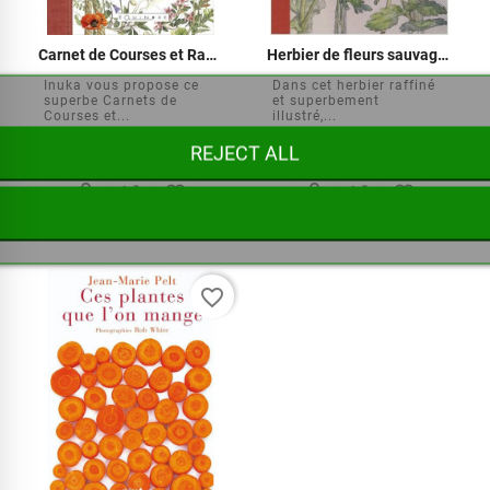
Carnet de Courses et Randonnées
Herbier de fleurs sauvages
Inuka vous propose ce
Dans cet herbier raffiné
superbe Carnets de
et superbement
Courses et...
illustré,...
REJECT ALL






€22.00
€25.00
favorite_border