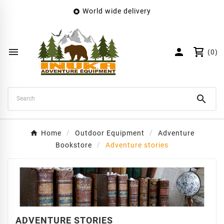
World wide delivery

×
Create wishlist
Wishlist name


(0)
Cancel
Create wishlist

Home
Outdoor Equipment
Adventure
Bookstore
Adventure stories
ADVENTURE STORIES