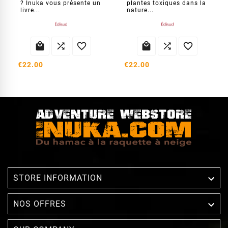
? Inuka vous présente un
plantes toxiques dans la
livre...
nature...






€22.00
€22.00

STORE INFORMATION

NOS OFFRES