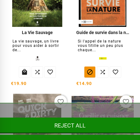
La Vie Sauvage
Guide de survie dans la nature
La vie sauvage, un livre
Si l'appel de la nature
pour vous aider à sortir
vous titille un peu plus
de...
chaque...






€19.90
€14.90
favorite_border
favorite_border
REJECT ALL