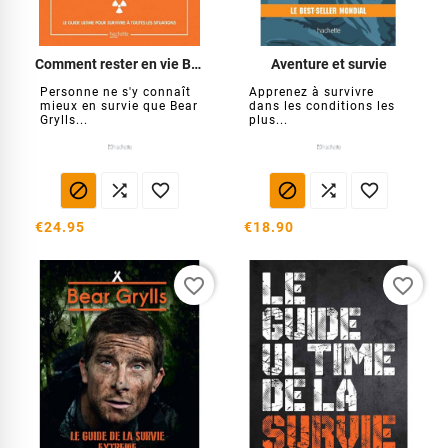
Comment rester en vie Bear Grylls
Aventure et survie
Personne ne s'y connaît
Apprenez à survivre
mieux en survie que Bear
dans les conditions les
Grylls...
plus...






€24.95
€18.90
favorite_border
favorite_border