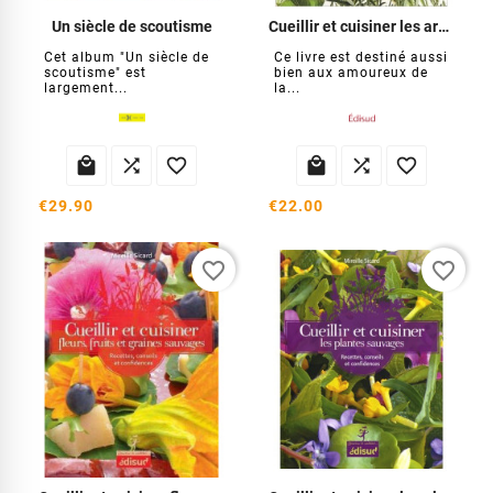
Un siècle de scoutisme
Cueillir et cuisiner les aromatiques sauvages
Cet album "Un siècle de
Ce livre est destiné aussi
scoutisme" est
bien aux amoureux de
largement...
la...






€29.90
€22.00
favorite_border
favorite_border