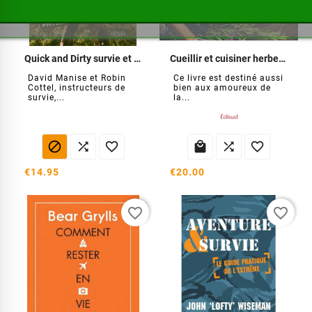
Quick and Dirty survie et endurance
Cueillir et cuisiner herbes et condiments sauvages
David Manise et Robin
Ce livre est destiné aussi
Cottel, instructeurs de
bien aux amoureux de
survie,...
la...






€14.95
€20.00
favorite_border
favorite_border