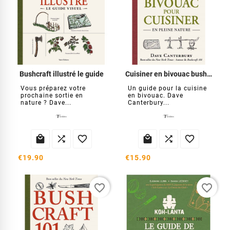
Bushcraft illustré le guide
Cuisiner en bivouac bushcraft
Vous préparez votre
Un guide pour la cuisine
prochaine sortie en
en bivouac. Dave
nature ? Dave...
Canterbury...






€19.90
€15.90
favorite_border
favorite_border