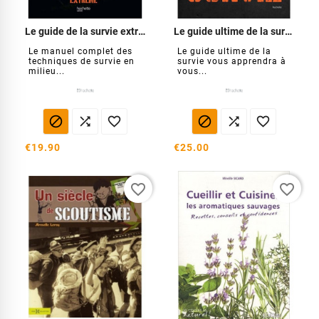
Le guide de la survie extrême
Le guide ultime de la survie
Le manuel complet des
Le guide ultime de la
techniques de survie en
survie vous apprendra à
milieu...
vous...






€19.90
€25.00
favorite_border
favorite_border