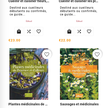
Cueillir et cuisiner fleurs, fruits et graines sauvages
Cueillir et cuisiner les plantes sauvages
Destiné aux cueilleurs
Destiné aux cueilleurs
débutants ou confirmés,
débutants ou confirmés,
ce guide...
ce guide...






€23.00
€22.00
favorite_border
favorite_border
Plantes médicinales de Provence et d'ailleurs
Sauvages et médicinales