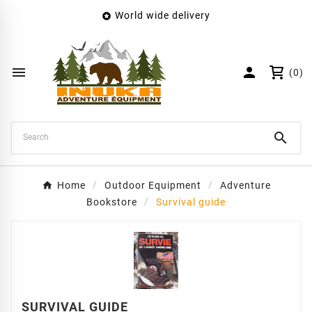
World wide delivery

×
Create wishlist
Wishlist name


(0)
Cancel
Create wishlist

Home
Outdoor Equipment
Adventure
Bookstore
Survival guide
SURVIVAL GUIDE