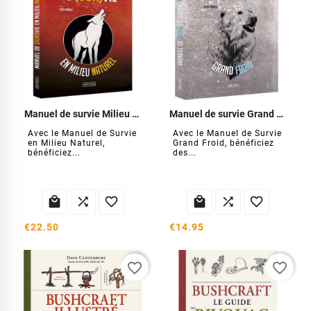
Manuel de survie Milieu Naturel
Manuel de survie Grand Froid
Avec le Manuel de Survie
Avec le Manuel de Survie
en Milieu Naturel,
Grand Froid, bénéficiez
bénéficiez...
des...






€22.50
€14.95
favorite_border
favorite_border