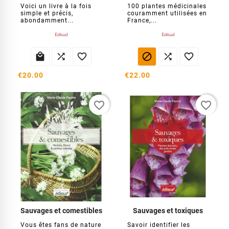
Voici un livre à la fois
100 plantes médicinales
simple et précis,
couramment utilisées en
abondamment...
France,...






€20.00
€22.00
favorite_border
favorite_border
Sauvages et comestibles
Sauvages et toxiques
Vous êtes fans de nature
Savoir identifier les