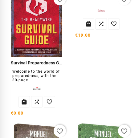



€19.00
Survival Preparedness Guide
Welcome to the world of
preparedness, with the
30-page...



€0.00
favorite_border
favorite_border