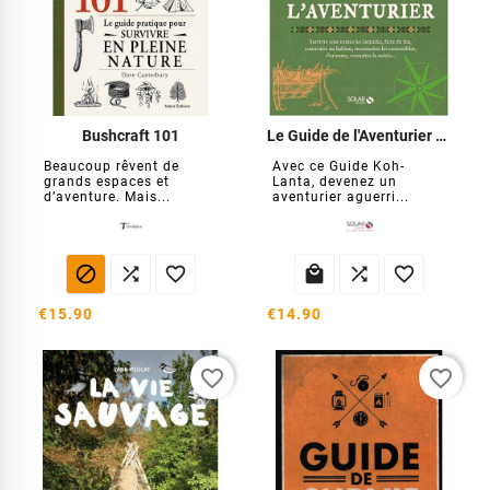
Bushcraft 101
Le Guide de l'Aventurier Koh-Lanta
Beaucoup rêvent de
Avec ce Guide Koh-
grands espaces et
Lanta, devenez un
d’aventure. Mais...
aventurier aguerri...






€15.90
€14.90
favorite_border
favorite_border