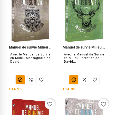
Manuel de survie Milieu Montagnard
Manuel de survie Milieu Forestier
Avec le Manuel de Survie
Avec le Manuel de Survie
en Milieu Montagnard de
en Milieu Forestier, de
David...
David...






€14.95
€14.95
favorite_border
favorite_border