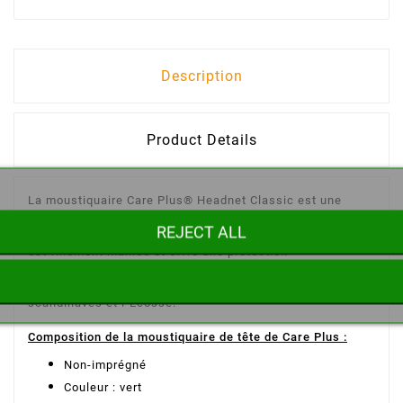
Description
Product Details
La moustiquaire Care Plus® Headnet Classic est une
moustiquaire pour la tête à utiliser seule ou
REJECT ALL
en combinaison avec un couvre-chef. La moustiquaire
est finement maillée et offre une protection
optimale contre les petits moustiques. Le produit est
emballé dans un étui très pratique. Idéale pour les pays
scandinaves et l´Ecosse.
Composition de la moustiquaire de tête de Care Plus :
Non-imprégné
Couleur : vert