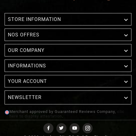

STORE INFORMATION

NOS OFFRES

OUR COMPANY

INFORMATIONS

YOUR ACCOUNT
NEWSLETTER

Merchant approved by Guaranteed Reviews Company,
clic
here to display attestation
.