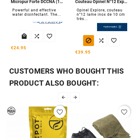
Micropur Forte DCCNA (100 tablets)
Couteau Opinel N°12 Explore
Powerful and effective
Opinel Explore, couteau
water disinfectant. The...
n°12 lame inox de 10 cm
très...






€24.95
€39.95
CUSTOMERS WHO BOUGHT THIS
PRODUCT ALSO BOUGHT:


favorite_border
favorite_border