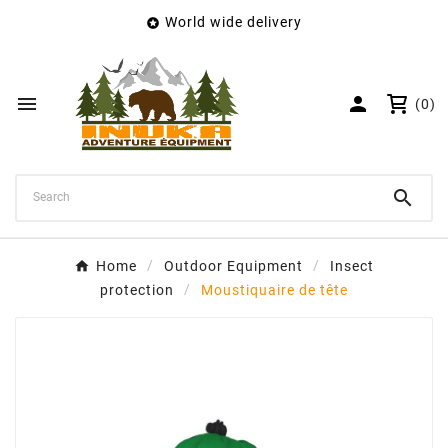
World wide delivery

×
Create wishlist
Wishlist name


(0)
Cancel
Create wishlist

Home
Outdoor Equipment
Insect
protection
Moustiquaire de tête