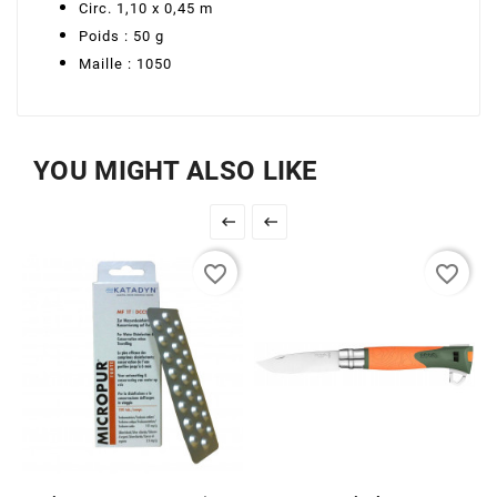
Circ. 1,10 x 0,45 m
Poids : 50 g
Maille : 1050
YOU MIGHT ALSO LIKE


favorite_border
favorite_border