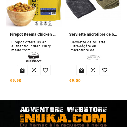
Firepot Keema Chicken Curry
Serviette microfibre de bivouac
Firepot offers us an
Serviette de toilette
authentic Indian curry
ultra-légère en
made from...
microfibre de...






€9.90
€9.00