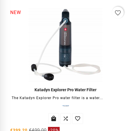
favorite_border
NEW
Katadyn Explorer Pro Water Filter
The Katadyn Explorer Pro water filter is a water...



€499.00
€399.20
-20%