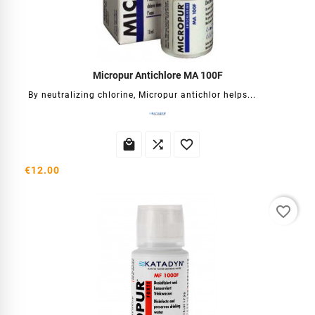
Micropur Antichlore MA 100F
By neutralizing chlorine, Micropur antichlor helps...



€12.00
favorite_border