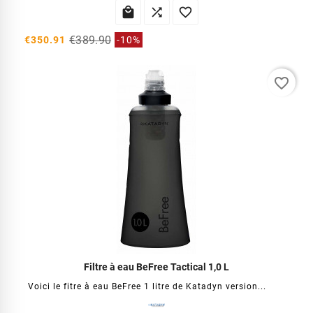



€389.90
€350.91
-10%
favorite_border
Filtre à eau BeFree Tactical 1,0 L
Voici le fitre à eau BeFree 1 litre de Katadyn version...