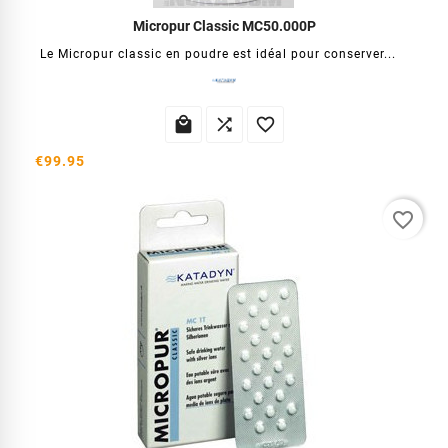
Micropur Classic MC50.000P
Le Micropur classic en poudre est idéal pour conserver...



€99.95
favorite_border