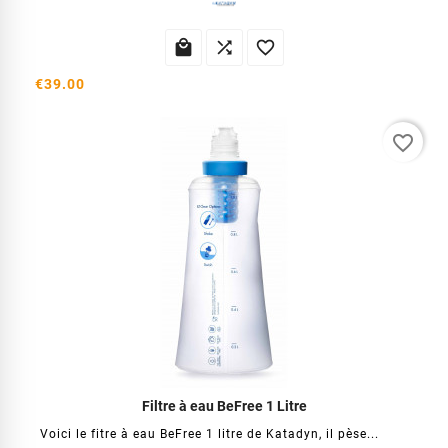



€39.00
favorite_border
Filtre à eau BeFree 1 Litre
Voici le fitre à eau BeFree 1 litre de Katadyn, il pèse...