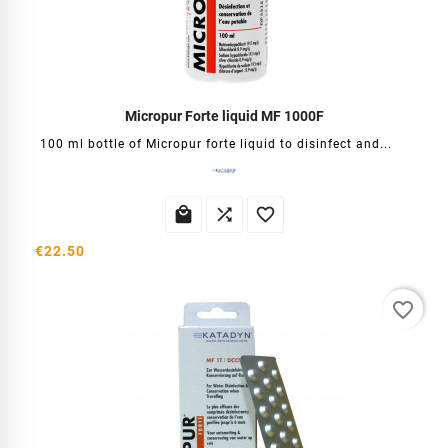
Micropur Forte liquid MF 1000F
100 ml bottle of Micropur forte liquid to disinfect and...



€22.50
favorite_border