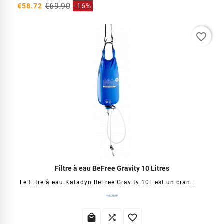
€69.90
€58.72
-16%
favorite_border
Filtre à eau BeFree Gravity 10 Litres
Le filtre à eau Katadyn BeFree Gravity 10L est un cran...


