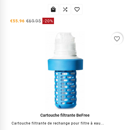



€69.95
€55.96
-20%
favorite_border
Cartouche filtrante BeFree
Cartouche filtrante de rechange pour filtre à eau...