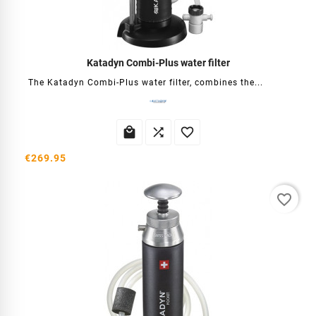
Katadyn Combi-Plus water filter
The Katadyn Combi-Plus water filter, combines the...



€269.95
favorite_border