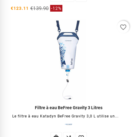
€139.90
€123.11
-12%
favorite_border
Filtre à eau BeFree Gravity 3 Litres
Le filtre à eau Katadyn BeFree Gravity 3,0 L utilise un...