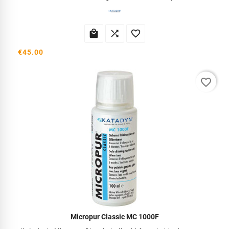



€45.00
favorite_border
Micropur Classic MC 1000F