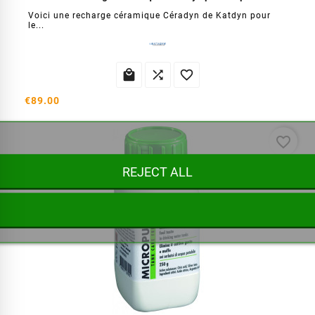
Voici une recharge céramique Céradyn de Katdyn pour
le...



€89.00
favorite_border
REJECT ALL