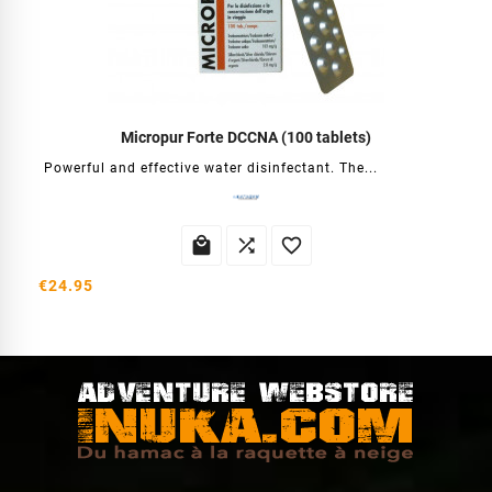
Micropur Forte DCCNA (100 tablets)
Powerful and effective water disinfectant. The...



€24.95