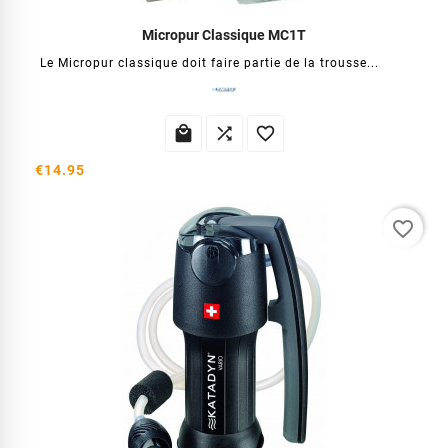
Micropur Classique MC1T
Le Micropur classique doit faire partie de la trousse...



€14.95
favorite_border