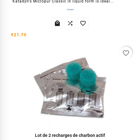
Katadyn's Micropur Classic in liquid form is ideal...



€21.70
favorite_border
Lot de 2 recharges de charbon actif