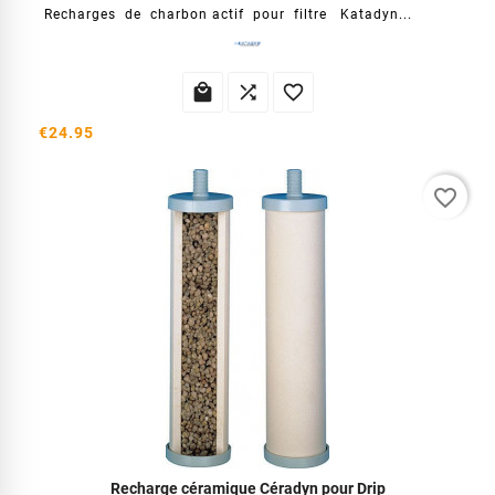
Recharges de charbon actif pour filtre Katadyn...



€24.95
favorite_border
Recharge céramique Céradyn pour Drip