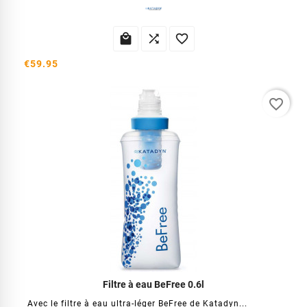



€59.95
favorite_border
Filtre à eau BeFree 0.6l
Avec le filtre à eau ultra-léger BeFree de Katadyn...