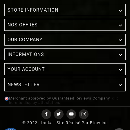

STORE INFORMATION

NOS OFFRES

OUR COMPANY

INFORMATIONS

YOUR ACCOUNT
NEWSLETTER

Merchant approved by Guaranteed Reviews Company,
clic
here to display attestation
.
© 2022 - Inuka - Site Réalisé Par Etowline