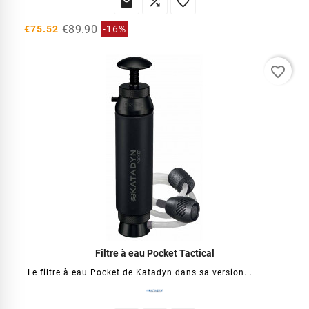



€89.90
€75.52
-16%
favorite_border
Filtre à eau Pocket Tactical
Le filtre à eau Pocket de Katadyn dans sa version...