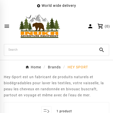
World wide delivery

×
Create wishlist
Wishlist name


(0)
Cancel
Create wishlist

Home
Brands
HEY SPORT
Hey-Sport est un fabricant de produits naturels et
biodégradables pour laver les textiles, votre vaisselle, la
peau les cheveux en randonnée en bivouac buscraft,
partout en voyage et même avec de l'eau de mer.
1 product