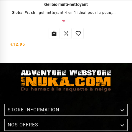
Gel bio multi-nettoyant
Global Wash : gel nettoyant 4 en 1 idéal pour la peau,...



€12.95

STORE INFORMATION

NOS OFFRES