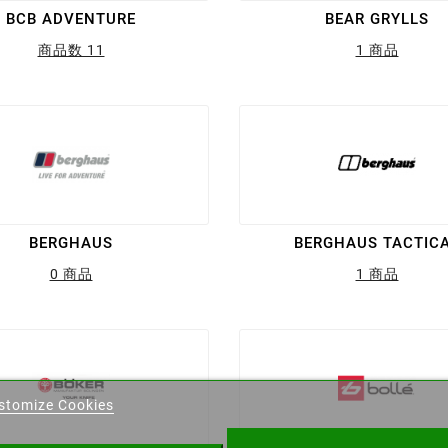
BCB ADVENTURE
BEAR GRYLLS
商品数 11
1 商品
BERGHAUS
BERGHAUS TACTIC
0 商品
1 商品
eate wishlist
stomize Cookies
ist name