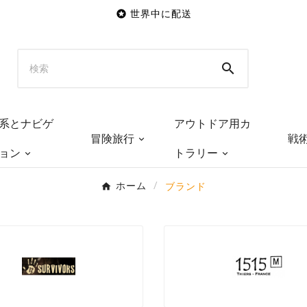

世界中に配送

系とナビゲ
アウトドア用カ
冒険旅行
戦
ョン
トラリー
ホーム
ブランド