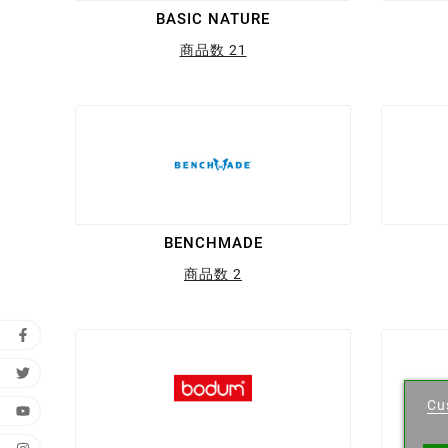
BASIC NATURE
商品数 21
BENCHMADE
商品数 2
Cr
Cu
Wishl