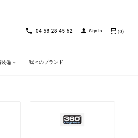


04 58 28 45 62
Sign In
(0)
我々のブランド
術装備