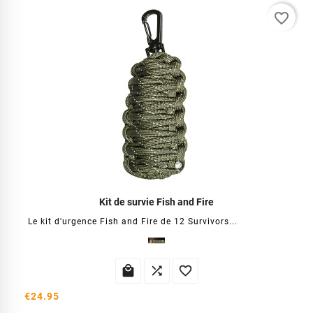
favorite_border
Kit de survie Fish and Fire
Le kit d'urgence Fish and Fire de 12 Survivors...



€24.95