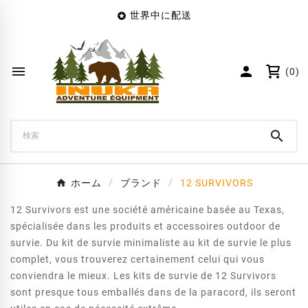
世界中に配送

×
Create wishlist
Wishlist name


(0)
キャンセル
Create wishlist

ホーム
ブランド
12 SURVIVORS
12 Survivors est une société américaine basée au Texas,
spécialisée dans les produits et accessoires outdoor de
survie. Du kit de survie minimaliste au kit de survie le plus
complet, vous trouverez certainement celui qui vous
conviendra le mieux. Les kits de survie de 12 Survivors
sont presque tous emballés dans de la paracord, ils seront