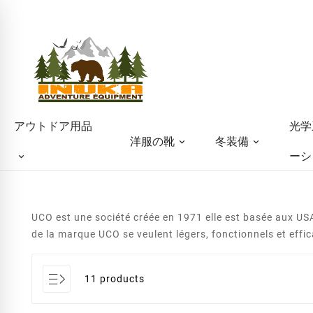
光学
アウトドア用品
洋服の靴
冬装備
ーシ
UCO est une société créée en 1971 elle est basée aux USA
de la marque UCO se veulent légers, fonctionnels et effi
11 products