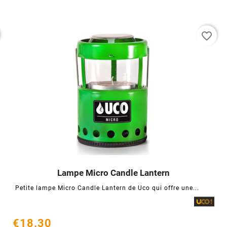
favorite_border
Lampe Micro Candle Lantern




Petite lampe Micro Candle Lantern de Uco qui offre une...
€18.30