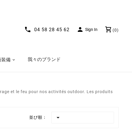


04 58 28 45 62
Sign In
(0)
我々のブランド
術装備
age et le feu pour nos activités outdoor. Les produits

並び順：