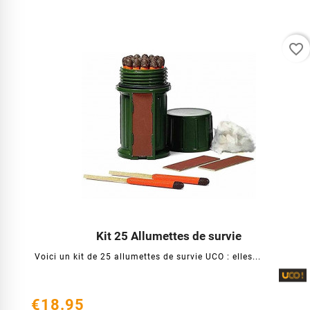
favorite_border
Kit 25 Allumettes de survie




Voici un kit de 25 allumettes de survie UCO : elles...
€18.95