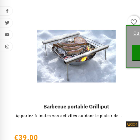
Cr
favorite_border
Cu
Wishl
Barbecue portable Grilliput




Apportez à toutes vos activités outdoor le plaisir de...
€39.00