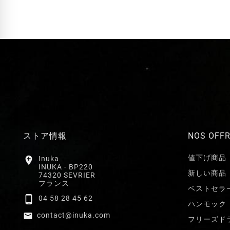
ストア情報
NOS OFF
値下げ商品

Inuka
INUKA - BP220
新しい商品
74320 SEVRIER
フランス
ベストセラ

04 58 28 45 62
ハンモック

contact@inuka.com
フリーズド