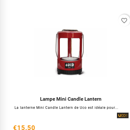
favorite_border
Lampe Mini Candle Lantern




La lanterne Mini Candle Lantern de Uco est idéale pour...
€15.50