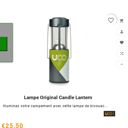
×
favorite_border





Lampe Original Candle Lantern




Illuminez votre campement avec cette lampe de bivouac...
€25.50