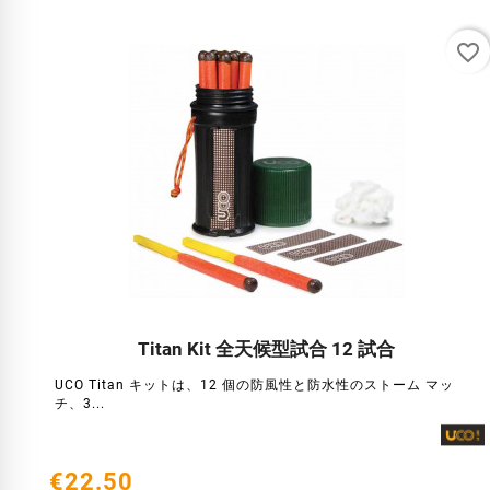
favorite_border
Titan Kit 全天候型試合 12 試合




UCO Titan キットは、12 個の防風性と防水性のストーム マッ
チ、3...
€22.50