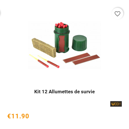
favorite_border
Kit 12 Allumettes de survie




€11.90