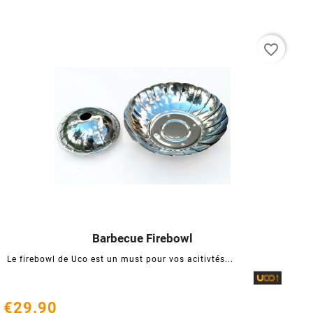
favorite_border
Barbecue Firebowl




Le firebowl de Uco est un must pour vos acitivtés...
€29.90