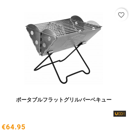
favorite_border
ポータブルフラットグリルバーベキュー




€64.95