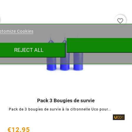
eate wishlist
favorite_border
stomize Cookies
ist name
REJECT ALL
キャンセル
Create wishlist
Pack 3 Bougies de survie




Pack de 3 bougies de survie à la citronnelle Uco pour...
€12.95