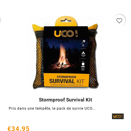
favorite_border
Stormproof Survival Kit




Pris dans une tempête, le pack de survie UCO...
€34.95