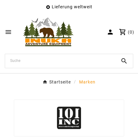
Lieferung weltweit

×
Wunschliste erstellen
Name der Wunschliste


(0)
Abbrechen
Wunschliste erstellen

Startseite
Marken