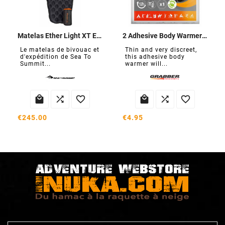
Matelas Ether Light XT Extrême
2 Adhesive Body Warmers 12H
Le matelas de bivouac et
Thin and very discreet,
d'expédition de Sea To
this adhesive body
Summit...
warmer will...






€245.00
€4.95