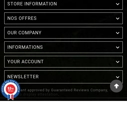

STORE INFORMATION

NOS OFFRES

OUR COMPANY

INFORMATIONS

YOUR ACCOUNT
NEWSLETTER

9.3
/10
Merchant approved by Guaranteed Reviews Company,
clic
1388 avis
here to display attestation
.
© 2022 - Inuka - Site Réalisé Par Etowline