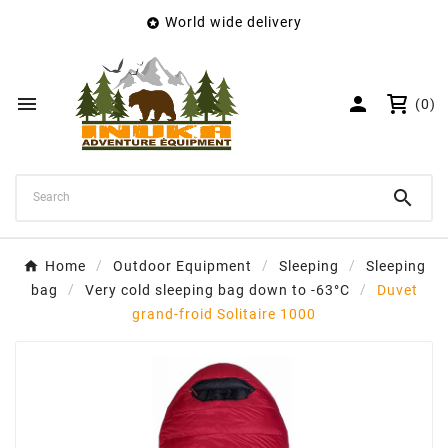
World wide delivery

×
Create wishlist
Wishlist name


(0)
Cancel
Create wishlist

Home
Outdoor Equipment
Sleeping
Sleeping
bag
Very cold sleeping bag down to -63°C
Duvet
grand-froid Solitaire 1000