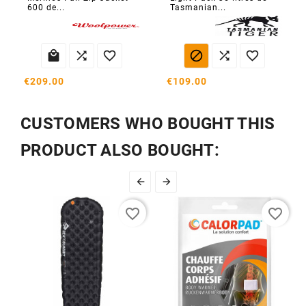
600 de...
Tasmanian...






€209.00
€109.00
CUSTOMERS WHO BOUGHT THIS
PRODUCT ALSO BOUGHT:


favorite_border
favorite_border