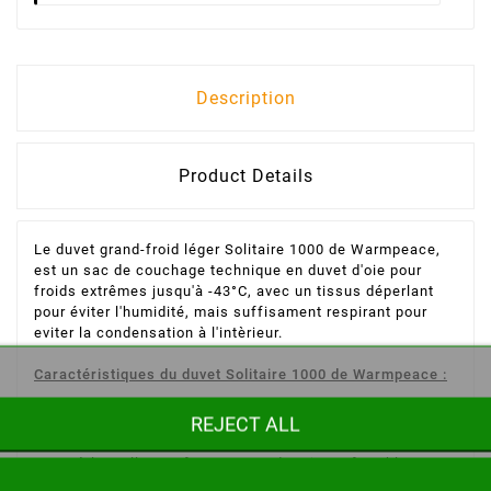
Description
Product Details
Le duvet grand-froid léger Solitaire 1000 de Warmpeace,
est un sac de couchage technique en duvet d'oie pour
froids extrêmes jusqu'à -43°C, avec un tissus déperlant
pour éviter l'humidité, mais suffisament respirant pour
eviter la condensation à l'intèrieur.
Caractéristiques du duvet Solitaire 1000 de Warmpeace :
Températures : Norme EN13537
REJECT ALL
Température de confort : jusqu' à -12°C Température
à laquelle une femme peut dormir confortablement.
Température limite confort : -20° C Température à