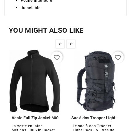
Poche intérieure.
Jumelable.
YOU MIGHT ALSO LIKE


favorite_border
favorite_border
Veste Full Zip Jacket 600
Sac à dos Trooper Light Pack 35
La veste en laine
Le sac à dos Trooper
Mérinos Full Zip Jacket
Light Pack 35 litres de