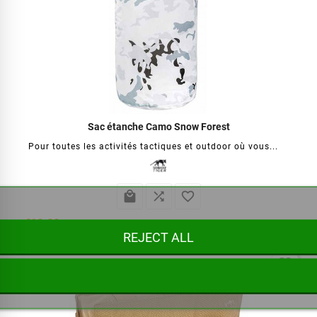
Sac étanche Camo Snow Forest
Pour toutes les activités tactiques et outdoor où vous...



€19.90
REJECT ALL
favorite_border