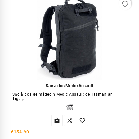
favorite_border
Sac à dos Medic Assault
Sac à dos de médecin Medic Assault de Tasmanian
Tiger,...



€154.90