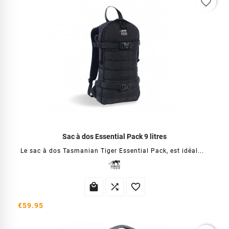
favorite_border
Sac à dos Essential Pack 9 litres
Le sac à dos Tasmanian Tiger Essential Pack, est idéal...



€59.95