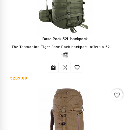
Base Pack 52L backpack
The Tasmanian Tiger Base Pack backpack offers a 52...



€289.00
favorite_border