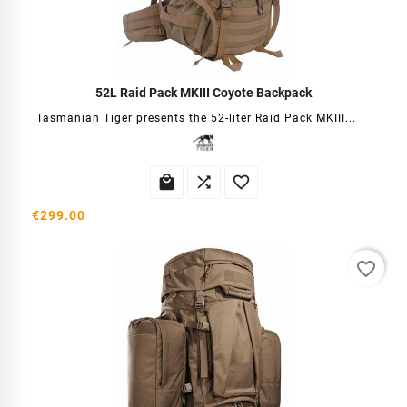
52L Raid Pack MKIII Coyote Backpack
Tasmanian Tiger presents the 52-liter Raid Pack MKIII...



€299.00
favorite_border