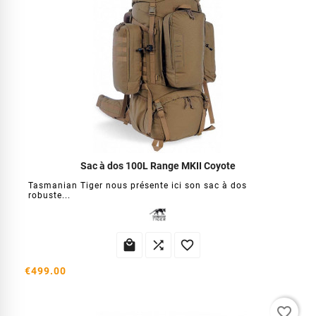
Sac à dos 100L Range MKII Coyote
Tasmanian Tiger nous présente ici son sac à dos
robuste...



€499.00
favorite_border