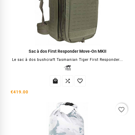
Sac à dos First Responder Move-On MKII
Le sac à dos bushcraft Tasmanian Tiger First Responder...



€419.00
favorite_border