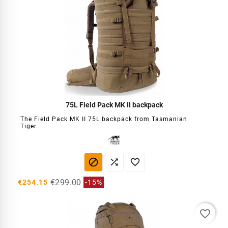
75L Field Pack MK II backpack
The Field Pack MK II 75L backpack from Tasmanian
Tiger...



€299.00
€254.15
-15%
favorite_border