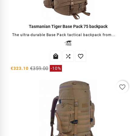
Tasmanian Tiger Base Pack 75 backpack
The ultra-durable Base Pack tactical backpack from...



€359.00
€323.10
-10%
favorite_border