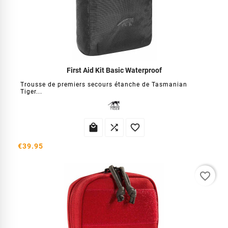
First Aid Kit Basic Waterproof
Trousse de premiers secours étanche de Tasmanian
Tiger...



€39.95
favorite_border