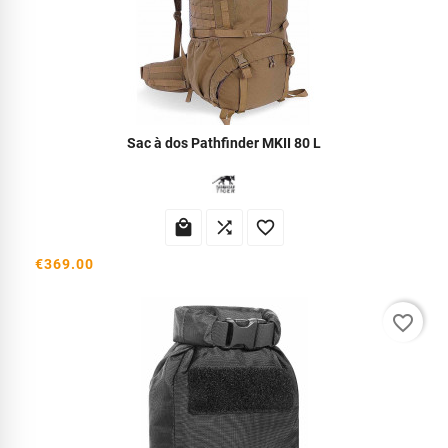
Sac à dos Pathfinder MKII 80 L



€369.00
favorite_border