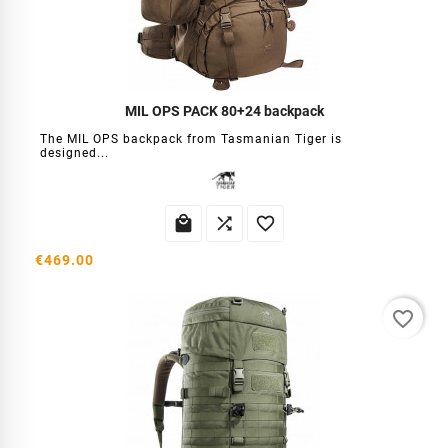
MIL OPS PACK 80+24 backpack
The MIL OPS backpack from Tasmanian Tiger is
designed...



€469.00
favorite_border