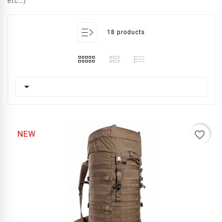
etc…)
18 products

favorite_border
NEW