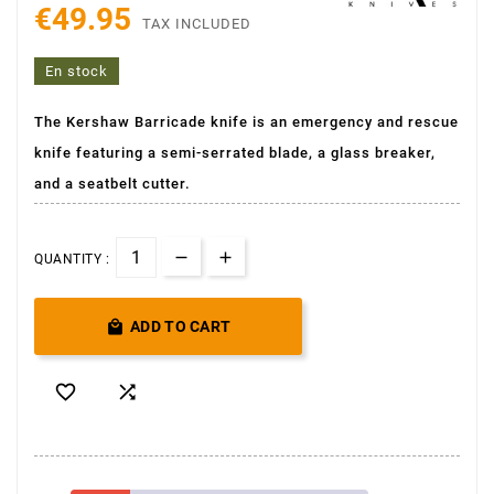
€49.95
TAX INCLUDED
En stock
The Kershaw Barricade knife is an emergency and rescue
knife featuring a semi-serrated blade, a glass breaker,
and a seatbelt cutter.
QUANTITY :

ADD TO CART

