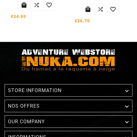






€34.95
€26.70

STORE INFORMATION

NOS OFFRES

OUR COMPANY