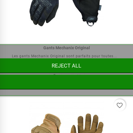
Gants Mechanix Original
Les gants Mechanix Original sont parfaits pour toutes...
REJECT ALL



€24.95
favorite_border