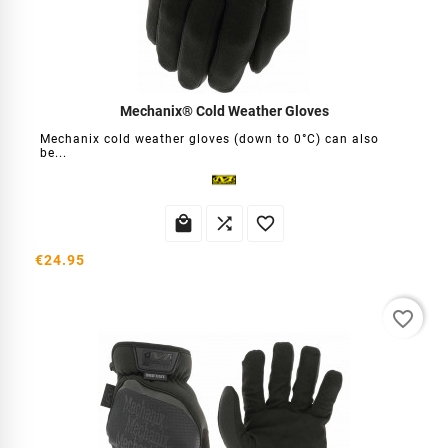
Mechanix® Cold Weather Gloves
Mechanix cold weather gloves (down to 0°C) can also
be...



€24.95
favorite_border