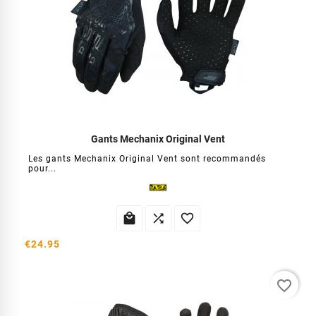
Gants Mechanix Original Vent
Les gants Mechanix Original Vent sont recommandés
pour...



€24.95
favorite_border