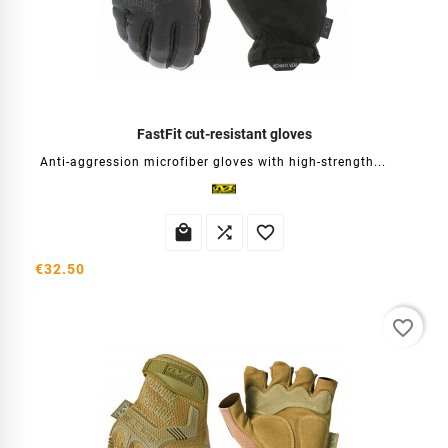
FastFit cut-resistant gloves
Anti-aggression microfiber gloves with high-strength...



€32.50
favorite_border