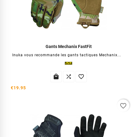
Gants Mechanix FastFit
Inuka vous recommande les gants tactiques Mechanix...



€19.95
favorite_border