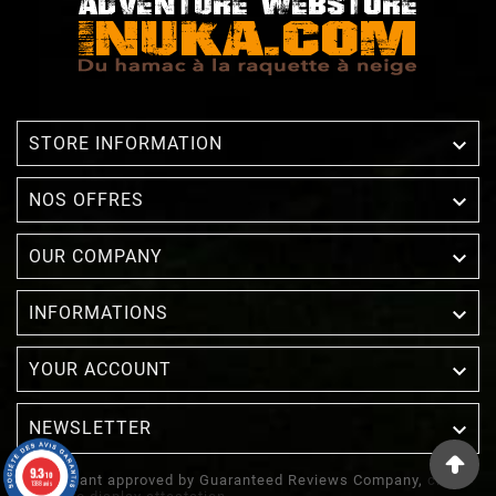

STORE INFORMATION

NOS OFFRES

OUR COMPANY

INFORMATIONS

YOUR ACCOUNT
NEWSLETTER

9.3
/10
Merchant approved by Guaranteed Reviews Company,
clic
1388 avis