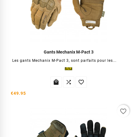
Gants Mechanix M-Pact 3
Les gants Mechanix M-Pact 3, sont parfaits pour les...



€49.95
favorite_border