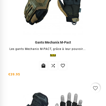
Gants Mechanix M-Pact
Les gants Mechanix M-PACT, grâce à leur pouvoir...



€39.95
favorite_border