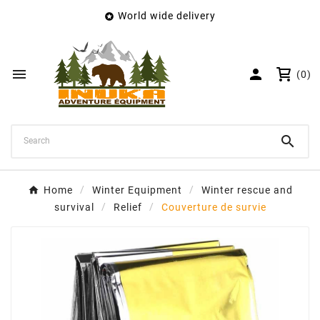
World wide delivery

×
Create wishlist
Wishlist name


(0)
Cancel
Create wishlist

Home
Winter Equipment
Winter rescue and
survival
Relief
Couverture de survie