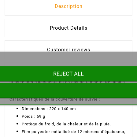
Description
Product Details
Customer reviews
Cette couverture de survie peut vous sauver la vie ! Elle
REJECT ALL
vous protégera contre le froid et la chaleur et peut être
utilisée lors d'accidents ou en cas de tempête. Ne jamais
se couvrir le visage avec une couverture de survie !
Caractéristiques de la couverture de survie :
Dimensions : 220 x 140 cm
Poids : 59 g
Protège du froid, de la chaleur et de la pluie.
Film polyester métallisé de 12 microns d’épaisseur,