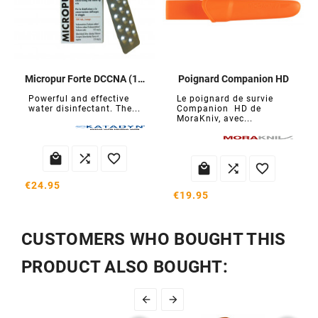
Micropur Forte DCCNA (100 tablets)
Poignard Companion HD
Powerful and effective
Le poignard de survie
water disinfectant. The...
Companion HD de
MoraKniv, avec...






€24.95
€19.95
CUSTOMERS WHO BOUGHT THIS
PRODUCT ALSO BOUGHT:

