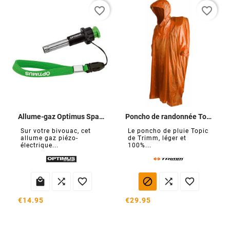
favorite_border
favorite_border
Allume-gaz Optimus Sparky
Poncho de randonnée Topic
Sur votre bivouac, cet
Le poncho de pluie Topic
allume gaz piézo-
de Trimm, léger et
électrique...
100%...






€14.95
€29.95