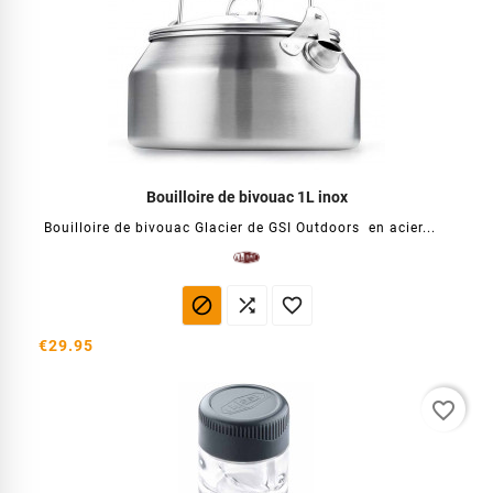
Bouilloire de bivouac 1L inox
Bouilloire de bivouac Glacier de GSI Outdoors en acier...



€29.95
favorite_border