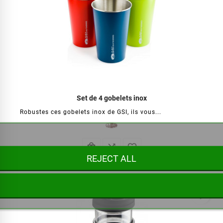
Set de 4 gobelets inox
Robustes ces gobelets inox de GSI, ils vous...



REJECT ALL
€39.95
favorite_border