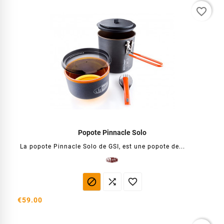
favorite_border
Popote Pinnacle Solo
La popote Pinnacle Solo de GSI, est une popote de...



€59.00