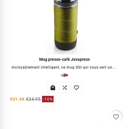
Mug presse-café Javapress
Incroyablement intelligent, ce mug GSI qui vous sert un...



€34.95
€31.46
-10%
favorite_border