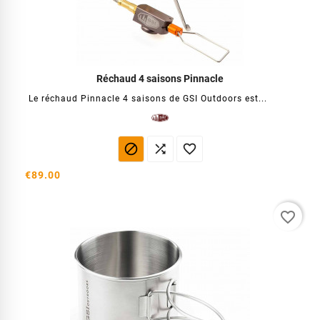
Réchaud 4 saisons Pinnacle
Le réchaud Pinnacle 4 saisons de GSI Outdoors est...



€89.00
favorite_border