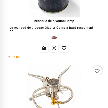
Réchaud de bivouac Camp
Le réchaud de bivouac Glacier Camp à haut rendement
de...



€39.00
favorite_border