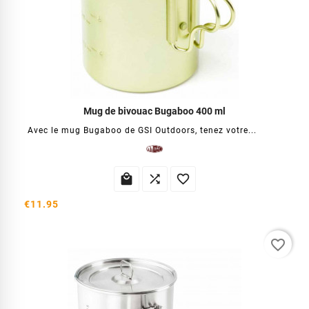
Mug de bivouac Bugaboo 400 ml
Avec le mug Bugaboo de GSI Outdoors, tenez votre...



€11.95
favorite_border