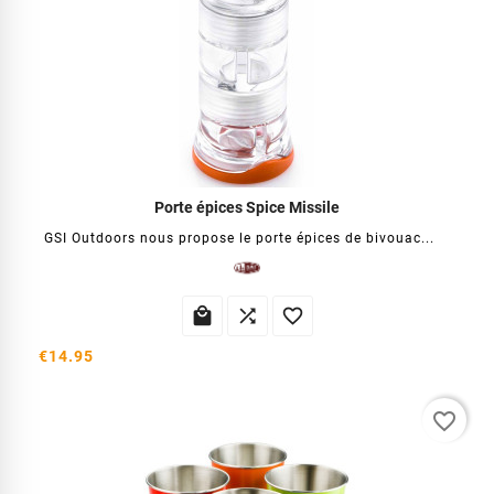
Porte épices Spice Missile
GSI Outdoors nous propose le porte épices de bivouac...



€14.95
favorite_border