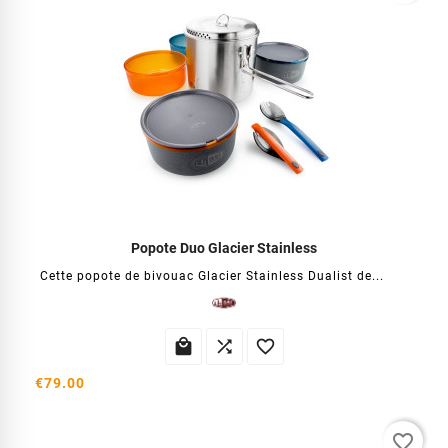
Popote Duo Glacier Stainless
Cette popote de bivouac Glacier Stainless Dualist de...



€79.00
favorite_border