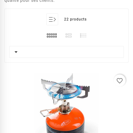
qualité pour ses clients.
22 products

favorite_border