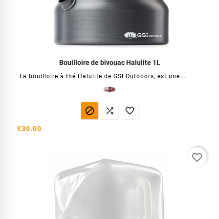
Bouilloire de bivouac Halulite 1L
La bouilloire à thé Halulite de GSI Outdoors, est une...



€30.00
favorite_border