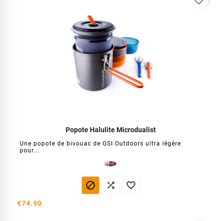
favorite_border
Popote Halulite Microdualist
Une popote de bivouac de GSI Outdoors ultra légère
pour...



€74.90