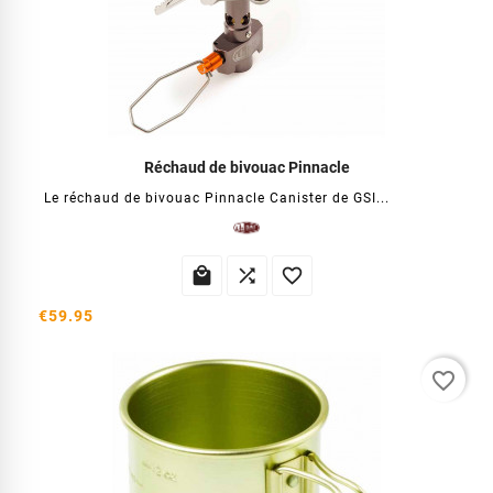
Réchaud de bivouac Pinnacle
Le réchaud de bivouac Pinnacle Canister de GSI...



€59.95
favorite_border