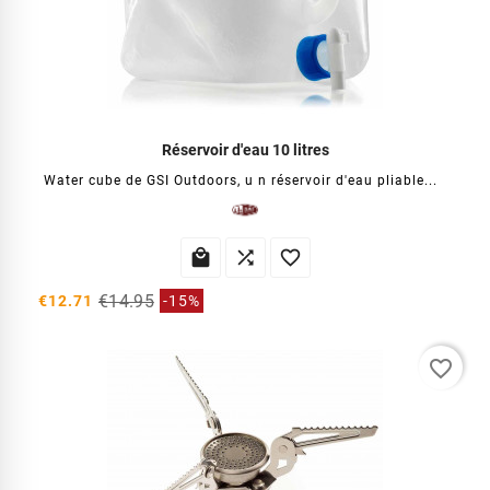
Réservoir d'eau 10 litres
Water cube de GSI Outdoors, u n réservoir d'eau pliable...



€14.95
€12.71
-15%
favorite_border