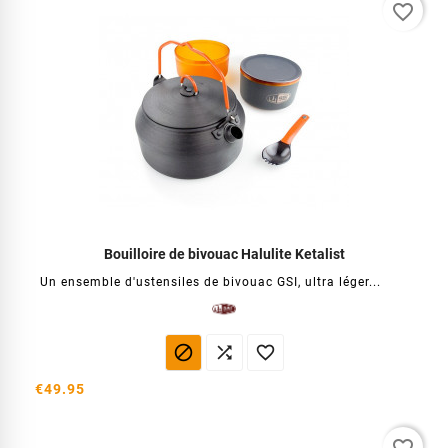
favorite_border
Bouilloire de bivouac Halulite Ketalist
Un ensemble d'ustensiles de bivouac GSI, ultra léger...



€49.95