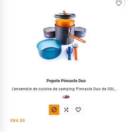
favorite_border
Popote Pinnacle Duo
L'ensemble de cuisine de camping Pinnacle Duo de GSI,...



€84.50