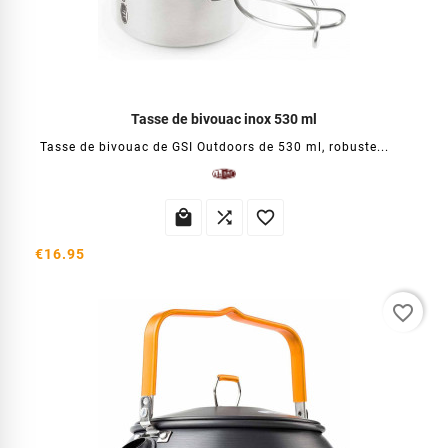
Tasse de bivouac inox 530 ml
Tasse de bivouac de GSI Outdoors de 530 ml, robuste...



€16.95
favorite_border