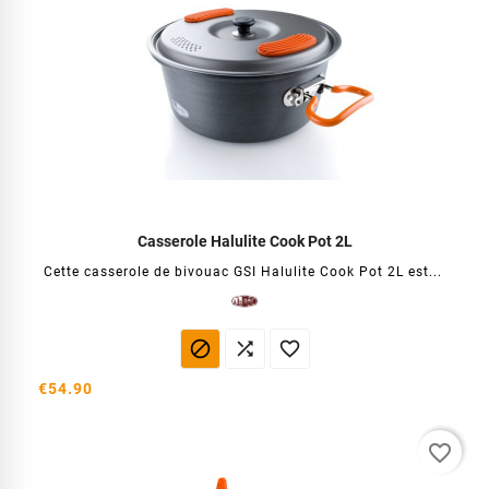
Casserole Halulite Cook Pot 2L
Cette casserole de bivouac GSI Halulite Cook Pot 2L est...



€54.90
favorite_border