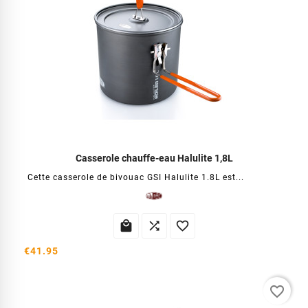
Casserole chauffe-eau Halulite 1,8L
Cette casserole de bivouac GSI Halulite 1.8L est...



€41.95
favorite_border