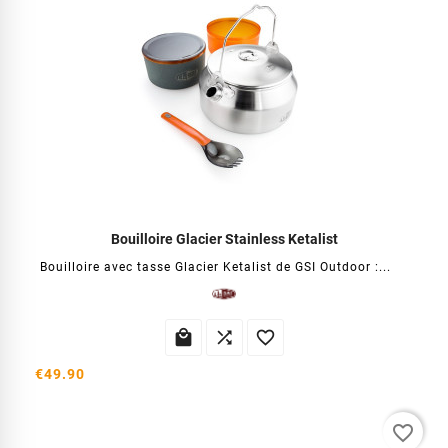
Bouilloire Glacier Stainless Ketalist
Bouilloire avec tasse Glacier Ketalist de GSI Outdoor :...



€49.90
favorite_border