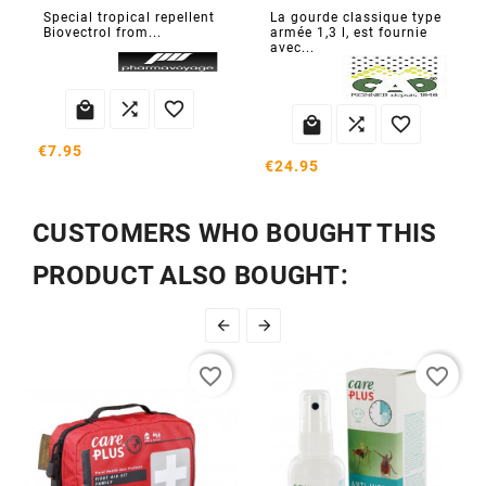
Special tropical repellent
La gourde classique type
Biovectrol from...
armée 1,3 l, est fournie
avec...






€7.95
€24.95
CUSTOMERS WHO BOUGHT THIS
PRODUCT ALSO BOUGHT:


favorite_border
favorite_border