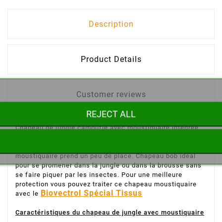
Description
Product Details
Customer reviews
REJECT ALL
Chapeau de jungle camouflé avec moustiquaire intégrée
pour une protection totale de la tête contre les insectes.
Comptez 2cm de tour de tete en plus pour la taille car la
moustiquaire prend un peu de place.
Chapeau bob idéal
pour se promener dans la jungle ou dans la brousse sans
se faire piquer par les insectes. Pour une meilleure
protection vous pouvez traiter ce chapeau moustiquaire
Biovectrol Spécial Tissus
avec le
Caractéristiques du chapeau de jungle avec moustiquaire