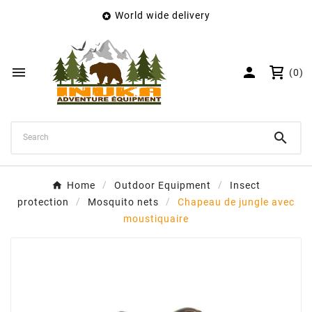
World wide delivery

×
Create wishlist
Wishlist name


(0)
Cancel
Create wishlist

Home
Outdoor Equipment
Insect
protection
Mosquito nets
Chapeau de jungle avec
moustiquaire