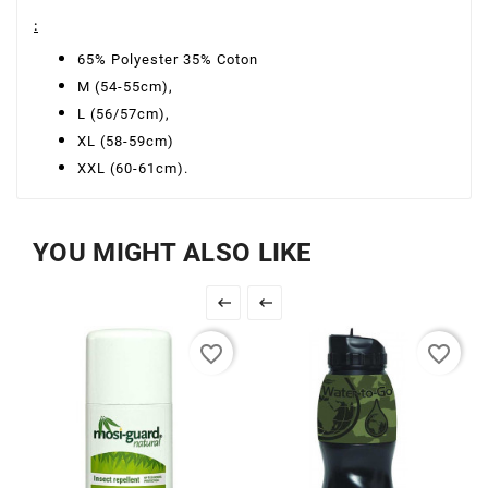
:
65% Polyester 35% Coton
M (54-55cm),
L (56/57cm),
XL (58-59cm)
XXL (60-61cm).
YOU MIGHT ALSO LIKE


favorite_border
favorite_border