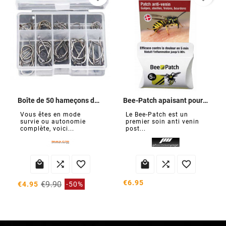
Boîte de 50 hameçons de survie
Bee-Patch apaisant pour piqûres insectes
Vous êtes en mode
Le Bee-Patch est un
survie ou autonomie
premier soin anti venin
complète, voici...
post...






€6.95
€9.90
€4.95
-50%