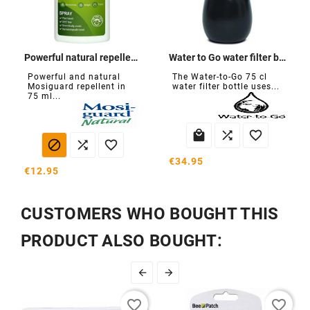
Powerful natural repellent Spray
Water to Go water filter bottle
Powerful and natural
The Water-to-Go 75 cl
Mosiguard repellent in
water filter bottle uses...
75 ml...






€34.95
€12.95
CUSTOMERS WHO BOUGHT THIS
PRODUCT ALSO BOUGHT:


favorite_border
favorite_border