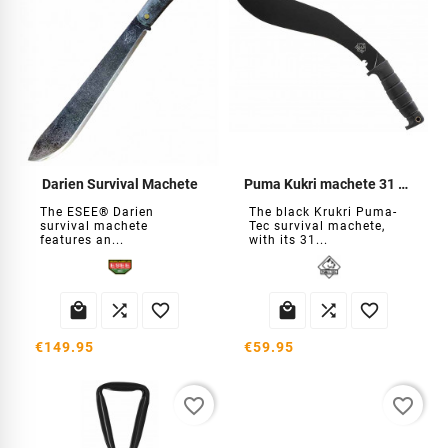
Darien Survival Machete
Puma Kukri machete 31 cm
The ESEE® Darien
The black Krukri Puma-
survival machete
Tec survival machete,
features an...
with its 31...






€149.95
€59.95
favorite_border
favorite_border