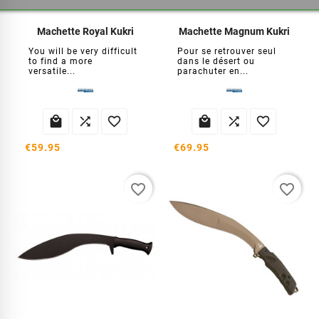
Machette Royal Kukri
Machette Magnum Kukri
You will be very difficult
Pour se retrouver seul
to find a more
dans le désert ou
versatile...
parachuter en...






€59.95
€69.95
favorite_border
favorite_border