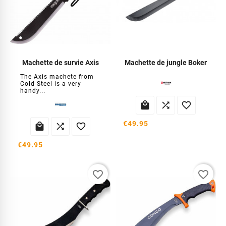
Machette de survie Axis
Machette de jungle Boker
The Axis machete from
Cold Steel is a very
handy...



€49.95



€49.95
favorite_border
favorite_border