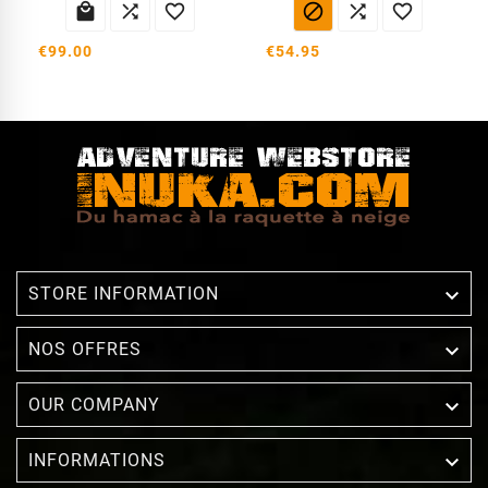






€99.00
€54.95

STORE INFORMATION

NOS OFFRES

OUR COMPANY

INFORMATIONS