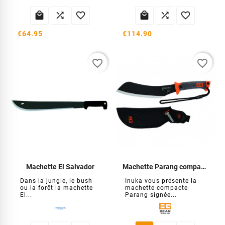






€64.95
€114.90
favorite_border
favorite_border
Machette El Salvador
Machette Parang compacte
Dans la jungle, le bush
Inuka vous présente la
ou la forêt la machette
machette compacte
El...
Parang signée...