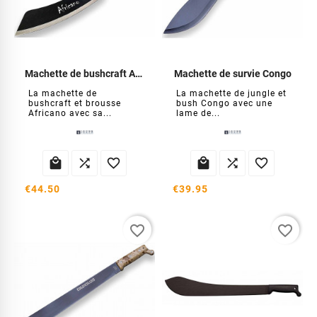
Machette de bushcraft Africano
Machette de survie Congo
La machette de
La machette de jungle et
bushcraft et brousse
bush Congo avec une
Africano avec sa...
lame de...






€44.50
€39.95
favorite_border
favorite_border