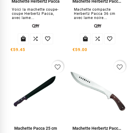
Machette Herbertz Pacca
Machette Herbertz Pacca 36 cm
Voici la machette coupe-
Machette compacte
coupe Herbertz Pacca,
Herbertz Pacca 36 cm
avec lame...
avec lame noire...






€59.45
€59.00
favorite_border
favorite_border
Machette Pacca 25 cm
Machette Herbertz Pacca 33 cm