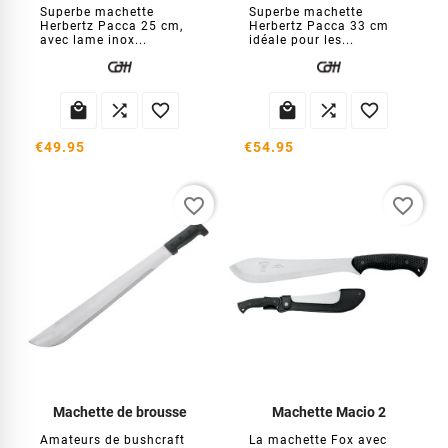
Superbe machette
Superbe machette
Herbertz Pacca 25 cm,
Herbertz Pacca 33 cm
avec lame inox...
idéale pour les...






€49.95
€54.95
favorite_border
favorite_border
Machette de brousse
Machette Macio 2
Amateurs de bushcraft
La machette Fox avec