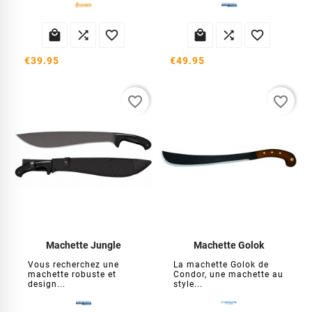






€39.95
€49.95
favorite_border
favorite_border
Machette Jungle
Machette Golok
Vous recherchez une
La machette Golok de
machette robuste et
Condor, une machette au
design...
style...