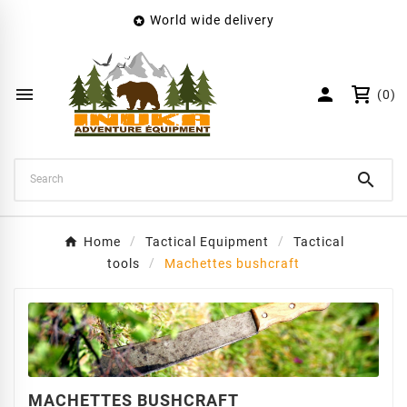
World wide delivery

×
Create wishlist
Wishlist name


(0)
Cancel
Create wishlist

Home
Tactical Equipment
Tactical
tools
Machettes bushcraft
MACHETTES BUSHCRAFT