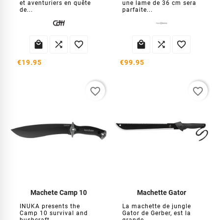
et aventuriers en quête
une lame de 36 cm sera
de...
parfaite...






€19.95
€99.95
favorite_border
favorite_border
Machete Camp 10
Machette Gator
INUKA presents the
La machette de jungle
Camp 10 survival and
Gator de Gerber, est la