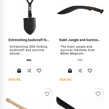
Entrenching bushcraft folding shovel
Kukri Jungle and Survival Machete
Entrenching SOG folding
The Kukri jungle and
bushcraft and survival
survival machete from
shovel,...
Böker Magnum...






€44.95
€54.95
favorite_border
favorite_border