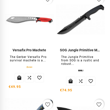
Versafix Pro Machete
SOG Jungle Primitive Machete
The Gerber Versafix Pro
The Jungle Primitive
survival machete is a...
from SOG is a rustic and
robust...






€49.95
€74.95
favorite_border
favorite_border