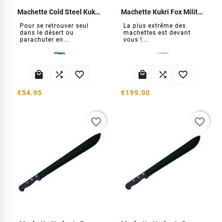
Machette Cold Steel Kukri Plus
Machette Kukri Fox Military Extreme Tactical Bronze
Pour se retrouver seul
La plus extrême des
dans le désert ou
machettes est devant
parachuter en...
vous !...






€54.95
€199.00
favorite_border
favorite_border