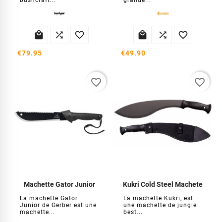
bushcraft...
grande...






€79.95
€49.90
favorite_border
favorite_border
Machette Gator Junior
Kukri Cold Steel Machete
La machette Gator
La machette Kukri, est
Junior de Gerber est une
une machette de jungle
machette...
best...