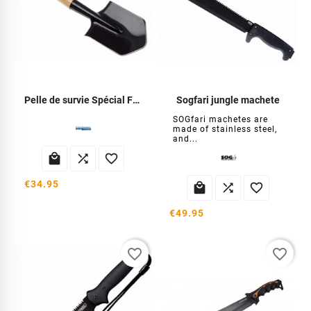
Pelle de survie Spécial Forces
Sogfari jungle machete
SOGfari machetes are
made of stainless steel,
and...



€34.95



€49.95
favorite_border
favorite_border