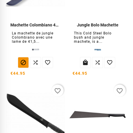
Machette Colombiano 41cm Inox
Jungle Bolo Machette
La machette de jungle
This Cold Steel Bolo
Colombiano avec une
bush and jungle
lame de 41,5...
machete, is a...






€44.95
€44.95
favorite_border
favorite_border