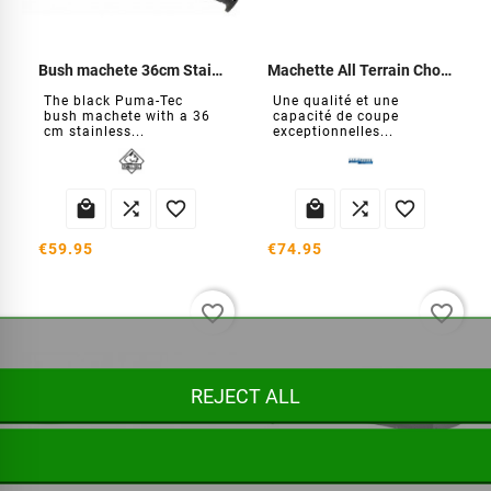
Bush machete 36cm Stainless steel
Machette All Terrain Chopper
The black Puma-Tec
Une qualité et une
bush machete with a 36
capacité de coupe
cm stainless...
exceptionnelles...






€59.95
€74.95
favorite_border
favorite_border
REJECT ALL