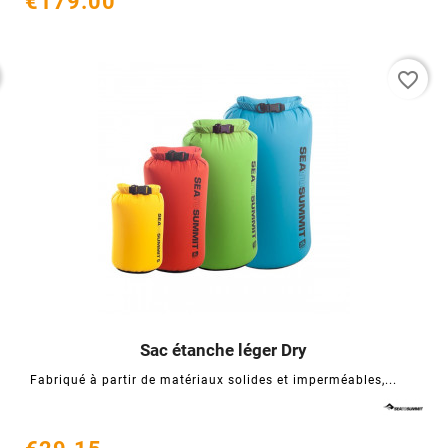
€179.00
favorite_border
Sac étanche léger Dry




Fabriqué à partir de matériaux solides et imperméables,...