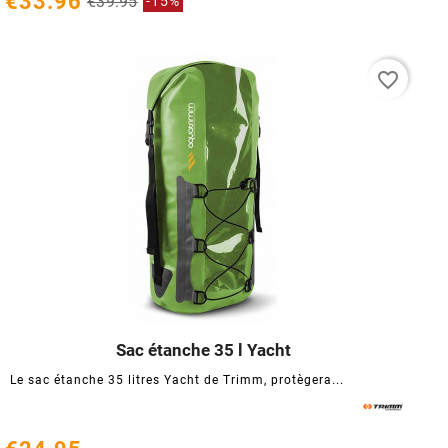
€33.96
€39.95
-15%
favorite_border
Sac étanche 35 l Yacht




Le sac étanche 35 litres Yacht de Trimm, protègera...