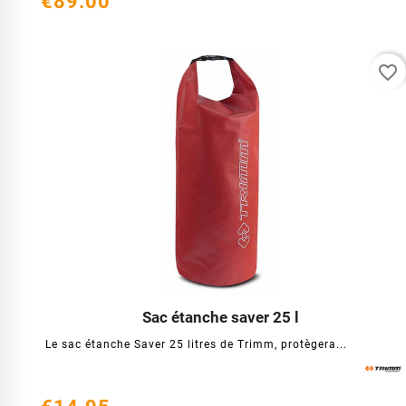
€89.00
favorite_border
Sac étanche saver 25 l




Le sac étanche Saver 25 litres de Trimm, protègera...