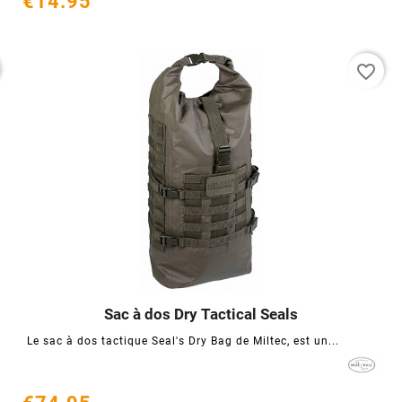
€14.95
favorite_border
Sac à dos Dry Tactical Seals




Le sac à dos tactique Seal's Dry Bag de Miltec, est un...