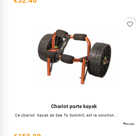
€32.40
favorite_border
Chariot porte kayak




Ce chariot kayak de Sea To Summit, est la solution...