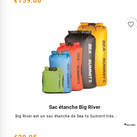
€159.00
favorite_border
Sac étanche Big River




Big River est un sac étanche de Sea to Summit très...