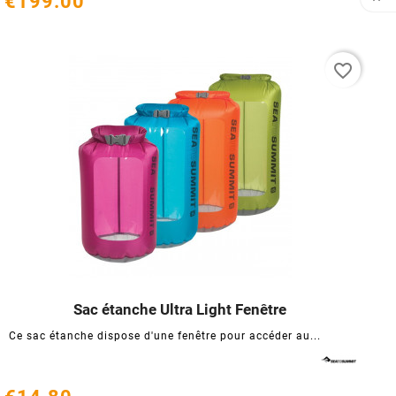
€199.00
favorite_border
Sac étanche Ultra Light Fenêtre




Ce sac étanche dispose d'une fenêtre pour accéder au...