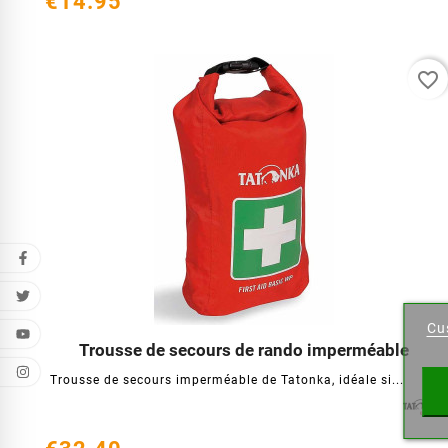
€14.95
favorite_border
Cr
Cu
Wishl
Trousse de secours de rando imperméable




Trousse de secours imperméable de Tatonka, idéale si...