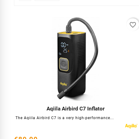
favorite_border
Aqiila Airbird C7 Inflator




The Aqiila Airbird C7 is a very high-performance...