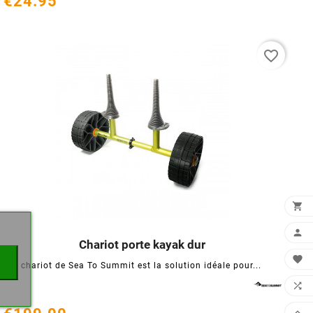
€24.95
favorite_border
×


Chariot porte kayak dur





Ce chariot de Sea To Summit est la solution idéale pour...

