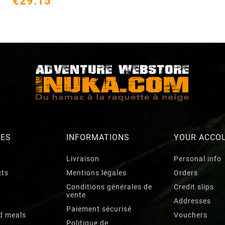
€29.15
RES
INFORMATIONS
YOUR ACCO
Livraison
Personal info
cts
Mentions légales
Orders
Conditions générales de
Credit slips
vente
Addresses
Paiement sécurisé
d meals
Vouchers
Politique de