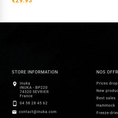
€29.95
STORE INFORMATION
NOS OFF

Inuka
Prices drop
INUKA - BP220
New produ
74320 SEVRIER
France
Best sales

04 58 28 45 62
Hammock

contact@inuka.com
Freeze-drie