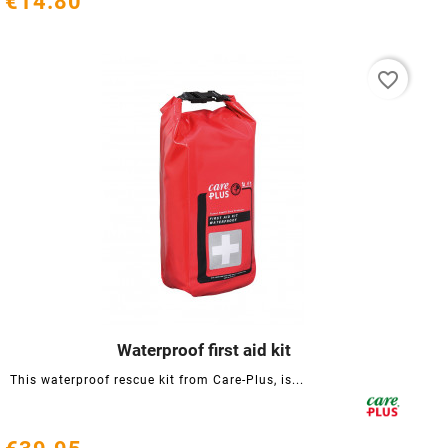
€14.80
favorite_border
Waterproof first aid kit




This waterproof rescue kit from Care-Plus, is...