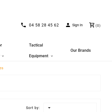


04 58 28 45 62
Sign In
(0)
r
Tactical
Our Brands
y
Equipment
es

Sort by: