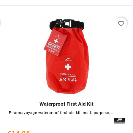
favorite_border
Waterproof First Aid Kit




Pharmavoyage waterproof first aid kit, multi-purpose,...