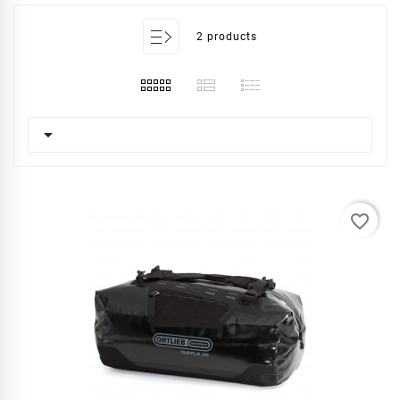
2 products

favorite_border