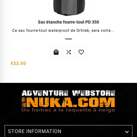
Sac étanche fourre-tout PD 350
Ce sac fourre-tout waterproof de Ortlieb, sera votre...



€22.50

STORE INFORMATION