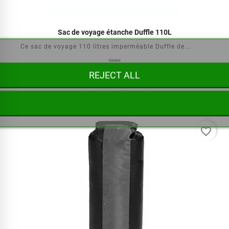
Sac de voyage étanche Duffle 110L
Ce sac de voyage 110 litres imperméable Duffle de...
REJECT ALL



€179.00
favorite_border