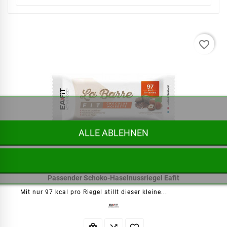
favorite_border
ALLE ABLEHNEN
Passender Schoko-Haselnussriegel Eafit
Mit nur 97 kcal pro Riegel stillt dieser kleine...