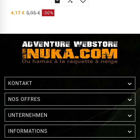



5,95 €
4,17 €
-30%

KONTAKT

NOS OFFRES

UNTERNEHMEN

INFORMATIONS