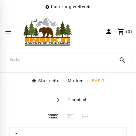
Lieferung weltweit

×
Wunschliste erstellen
Name der Wunschliste


(0)
Abbrechen
Wunschliste erstellen

Startseite
Marken
EAFIT
1 product
