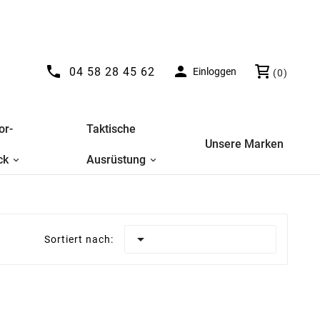


04 58 28 45 62
Einloggen
(0)
or-
Taktische
Unsere Marken
ck
Ausrüstung

Sortiert nach: