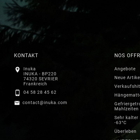
KONTAKT
NOS OFF

Inuka
Angebote
INUKA - BP220
Neue Artike
74320 SEVRIER
Frankreich
Verkaufshi

04 58 28 45 62
Hängematt

contact@inuka.com
Gefriergetr
Mahlzeiten
Sehr kalter
-63°C
Überleben