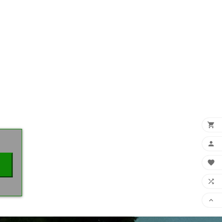
×




