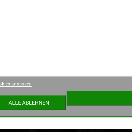
nschliste erstellen
okies anpassen
der Wunschliste
ALLE ABLEHNEN
Abbrechen
Wunschliste erstellen