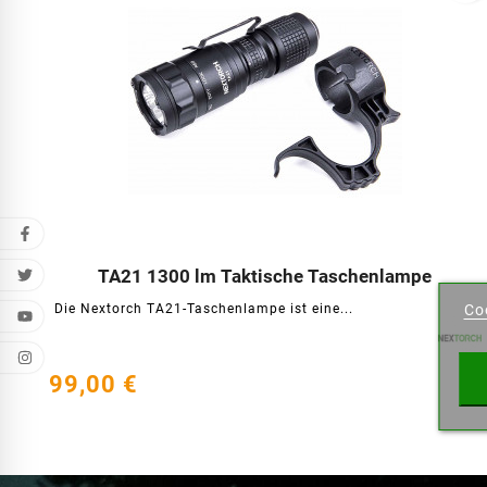
Wu
TA21 1300 lm Taktische Taschenlampe




Die Nextorch TA21-Taschenlampe ist eine...
Co
Name 
99,00 €