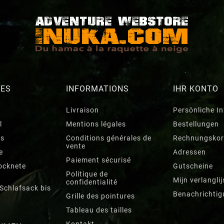
RES
INFORMATIONS
IHR KONTO
Livraison
Persönliche I
l
Mentions légales
Bestellungen
ts
Conditions générales de
Rechnungskor
vente
e
Adressen
Paiement sécurisé
ocknete
Gutscheine
Politique de
Mijn verlanglij
confidentialité
 Schlafsack bis
Benachrichti
Grille des pointures
Tableau des tailles
Kontakt