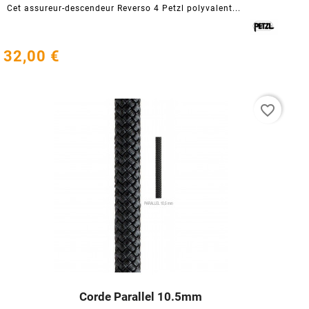
Cet assureur-descendeur Reverso 4 Petzl polyvalent...
32,00 €
favorite_border
Corde Parallel 10.5mm



