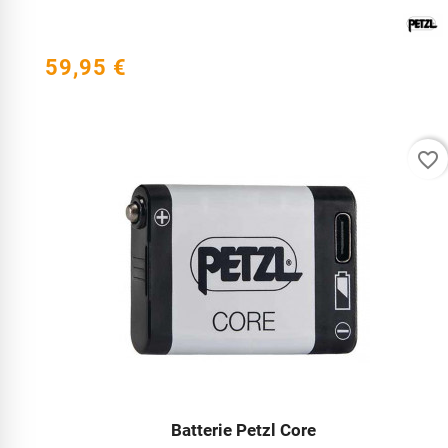
59,95 €
favorite_border
Batterie Petzl Core



