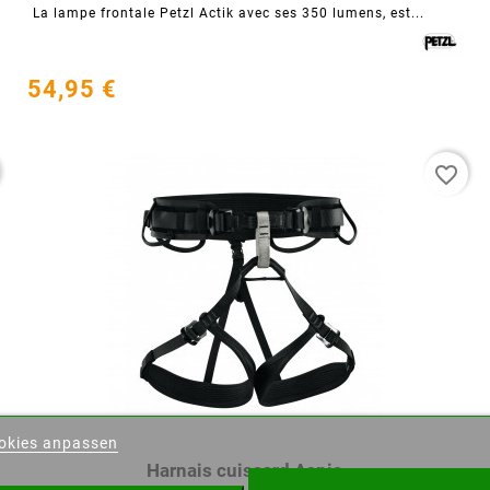
La lampe frontale Petzl Actik avec ses 350 lumens, est...
54,95 €
favorite_border
nschliste erstellen
okies anpassen
der Wunschliste
Harnais cuissard Aspic



