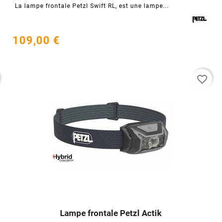
La lampe frontale Petzl Swift RL, est une lampe...
109,00 €
favorite_border
Lampe frontale Petzl Actik



