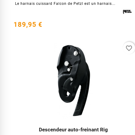
Le harnais cuissard Falcon de Petzl est un harnais...
189,95 €
favorite_border
Descendeur auto-freinant Rig



