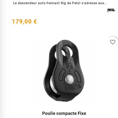
Le descendeur auto-freinant Rig de Petzl s'adresse aux...
179,00 €
favorite_border
Poulie compacte Fixe



