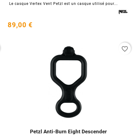
Le casque Vertex Vent Petzl est un casque utilisé pour...
89,00 €
favorite_border
Petzl Anti-Burn Eight Descender



