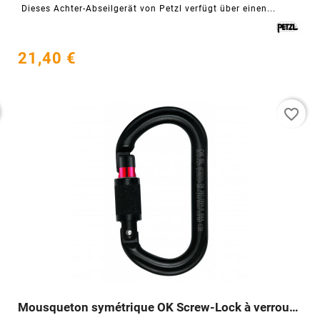
Dieses Achter-Abseilgerät von Petzl verfügt über einen...
21,40 €
favorite_border
Mousqueton symétrique OK Screw-Lock à verrouillage



