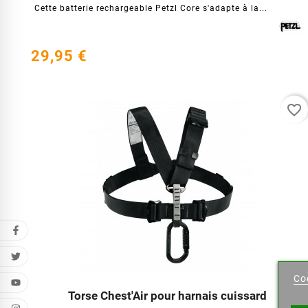
Cette batterie rechargeable Petzl Core s'adapte à la...
29,95 €
favorite_border
Wu
Co
Name 
Torse Chest'Air pour harnais cuissard



