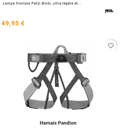
Lampe frontale Petzl Bindi, ultra-légère et...
49,95 €
favorite_border
Harnais Pandion



