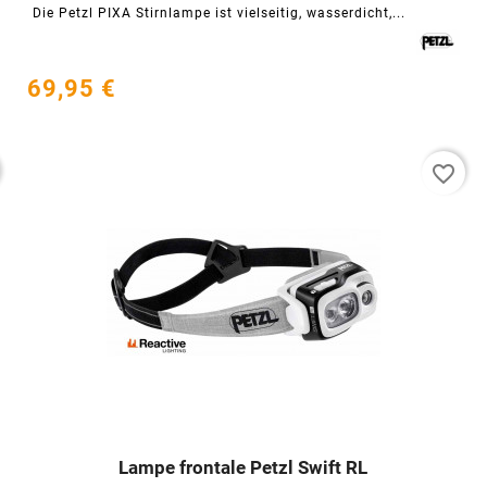
Die Petzl PIXA Stirnlampe ist vielseitig, wasserdicht,...
69,95 €
favorite_border
Lampe frontale Petzl Swift RL



