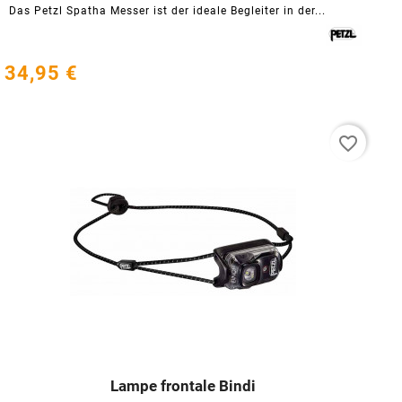
Das Petzl Spatha Messer ist der ideale Begleiter in der...
34,95 €
favorite_border
Lampe frontale Bindi



