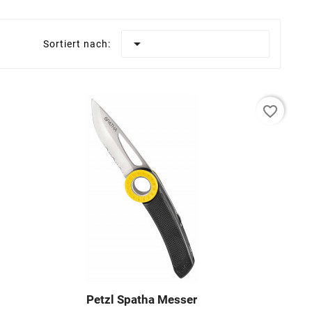

Sortiert nach:
favorite_border
Petzl Spatha Messer



