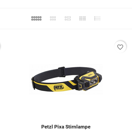
favorite_border
Petzl Pixa Stirnlampe



