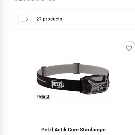
27 products
favorite_border
Petzl Actik Core Stirnlampe



