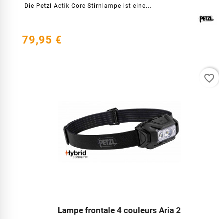
Die Petzl Actik Core Stirnlampe ist eine...
79,95 €
favorite_border
Lampe frontale 4 couleurs Aria 2



