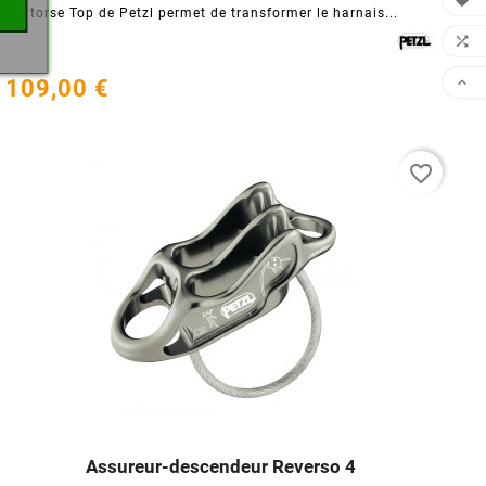

Le torse Top de Petzl permet de transformer le harnais...


109,00 €
favorite_border
Assureur-descendeur Reverso 4



