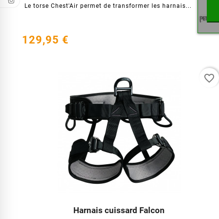
Le torse Chest'Air permet de transformer les harnais...
129,95 €
favorite_border
Harnais cuissard Falcon



