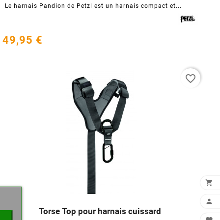
Le harnais Pandion de Petzl est un harnais compact et...
49,95 €
favorite_border
×


Torse Top pour harnais cuissard



