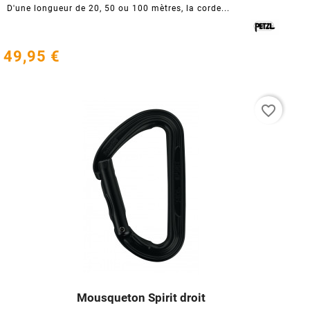
D'une longueur de 20, 50 ou 100 mètres, la corde...
49,95 €
favorite_border
Mousqueton Spirit droit



