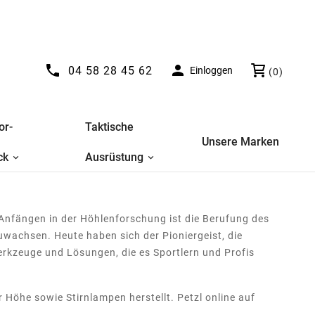


04 58 28 45 62
Einloggen
(0)
or-
Taktische
Unsere Marken
ck
Ausrüstung
 Anfängen in der Höhlenforschung ist die Berufung des
wachsen. Heute haben sich der Pioniergeist, die
erkzeuge und Lösungen, die es Sportlern und Profis
 Höhe sowie Stirnlampen herstellt. Petzl online auf