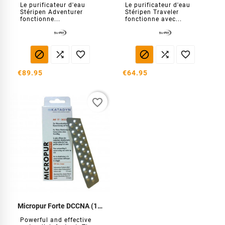
Le purificateur d'eau
Le purificateur d'eau
Stéripen Adventurer
Stéripen Traveler
fonctionne...
fonctionne avec...






€89.95
€64.95
favorite_border
Micropur Forte DCCNA (100 tablets)
Powerful and effective