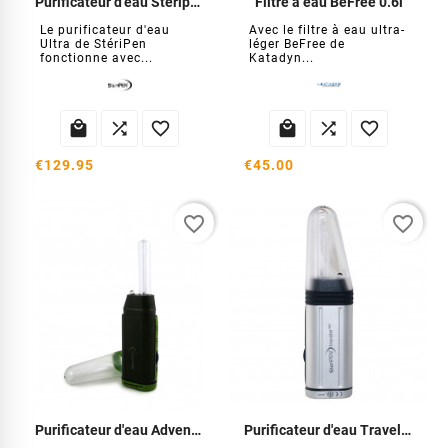
Purificateur d'eau Stéripen Ultra
Filtre à eau BeFree 0.6l
Le purificateur d'eau
Avec le filtre à eau ultra-
Ultra de StériPen
léger BeFree de
fonctionne avec...
Katadyn...






€129.95
€45.00
favorite_border
favorite_border
Purificateur d'eau Adventurer
Purificateur d'eau Traveler mini