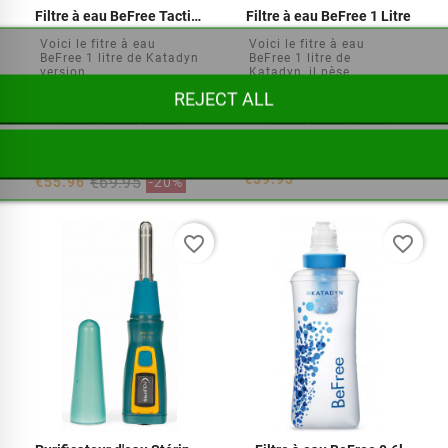
Filtre à eau BeFree Tactical 1,0 L
Filtre à eau BeFree 1 Litre
Voici le fitre à eau
Voici le fitre à eau
BeFree 1 litre de Katadyn
BeFree 1 litre de
version...
Katadyn, il pèse...
REJECT ALL






€59.95
€69.95
€55.96
-20%
favorite_border
favorite_border