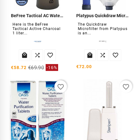
BeFree Tactical AC Water Filter 1L
Platypus Quickdraw Microfilter
Here is the BeFree
The Quickdraw
Tactical Active Charcoal
Microfilter from Platypus
1 liter...
is an...






€72.00
€69.90
€58.72
-16%
favorite_border
favorite_border