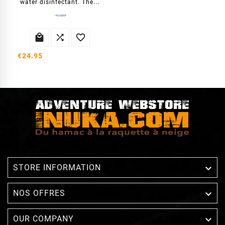
water disinfectant. The...



€24.95

STORE INFORMATION

NOS OFFRES

OUR COMPANY