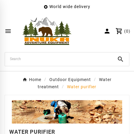
World wide delivery

×
Create wishlist
Wishlist name


(0)
Cancel
Create wishlist

Home
Outdoor Equipment
Water
treatment
Water purifier
WATER PURIFIER