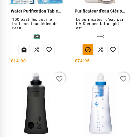
Water Purification Tablets (100 comprimés)
Purificateur d'eau Stéripen Ultralight
100 pastilles pour le
Le purificateur d’eau par
traitement bactérien de
UV Steripen UltraLight
l'eau....
est...






€14.90
€74.95
favorite_border
favorite_border