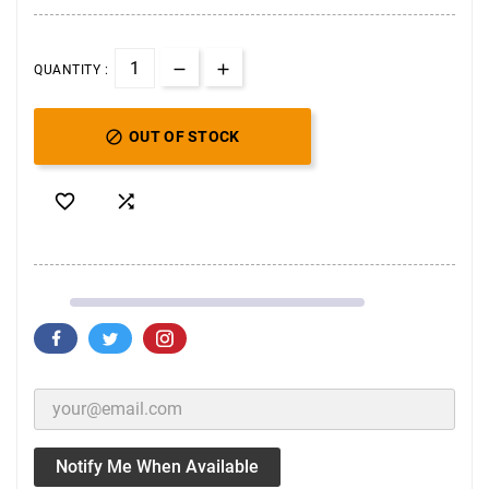
QUANTITY :

OUT OF STOCK


Notify Me When Available