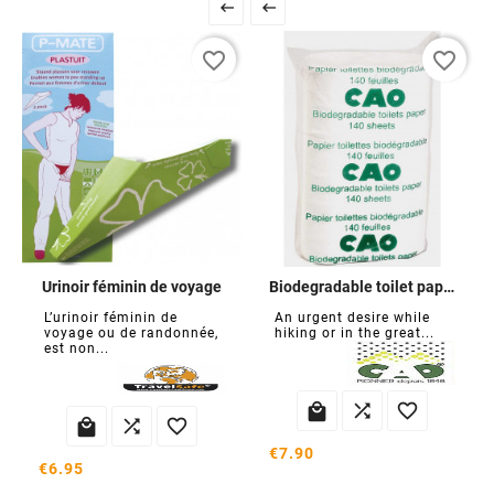


favorite_border
favorite_border
Urinoir féminin de voyage
Biodegradable toilet paper
L’urinoir féminin de
An urgent desire while
voyage ou de randonnée,
hiking or in the great...
est non...






€7.90
€6.95