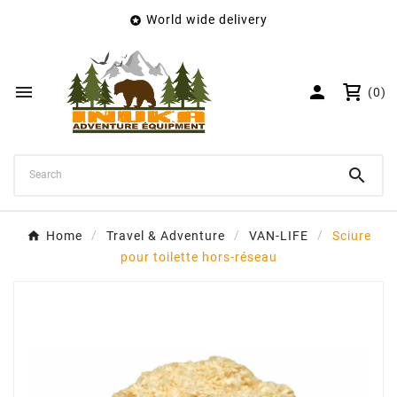
World wide delivery

×
Create wishlist
Wishlist name


(0)
Cancel
Create wishlist

Home
Travel & Adventure
VAN-LIFE
Sciure
pour toilette hors-réseau