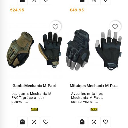
€24.95
€49.95
favorite_border
favorite_border
Gants Mechanix M-Pact
Mitaines Mechanix M-Pact Noir
Les gants Mechanix M-
Avec les mitaines
PACT, grâce à leur
Mechanix M-Pact,
pouvoir...
conservez un...





