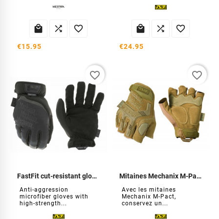






€15.95
€24.95
favorite_border
favorite_border
FastFit cut-resistant gloves
Mitaines Mechanix M-Pact
Anti-aggression
Avec les mitaines
microfiber gloves with
Mechanix M-Pact,
high-strength...
conservez un...