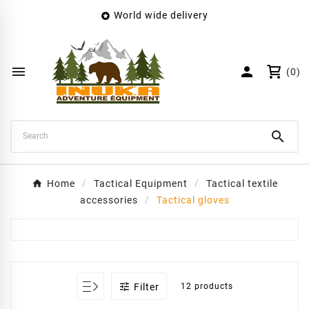
World wide delivery

×
Create wishlist
Wishlist name


(0)
Cancel
Create wishlist

Home
Tactical Equipment
Tactical textile
accessories
Tactical gloves

Filter
12 products