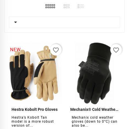

favorite_border
favorite_border
NEW
Hestra Kobolt Pro Gloves
Mechanix® Cold Weather Gloves
Hestra’s Kobolt Tan
Mechanix cold weather
model is a more robust
gloves (down to 0°C) can
version of...
also be...