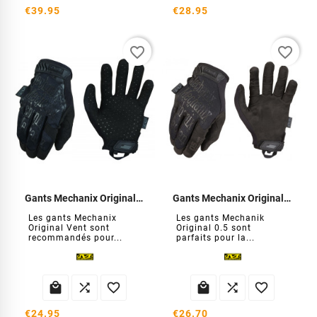
€39.95
€28.95
favorite_border
favorite_border
Gants Mechanix Original Vent
Gants Mechanix Original 0.5
Les gants Mechanix
Les gants Mechanik
Original Vent sont
Original 0.5 sont
recommandés pour...
parfaits pour la...






€24.95
€26.70