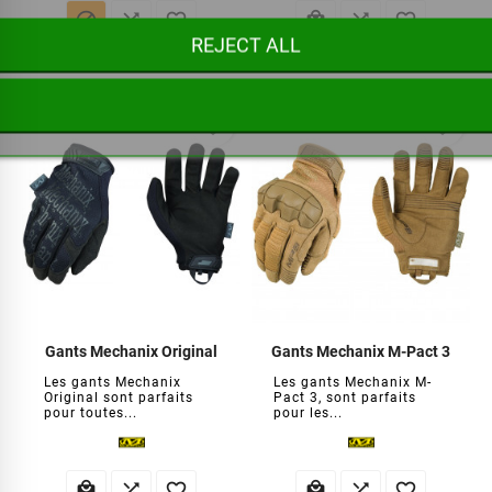






REJECT ALL
€16.95
€19.95
favorite_border
favorite_border
Gants Mechanix Original
Gants Mechanix M-Pact 3
Les gants Mechanix
Les gants Mechanix M-
Original sont parfaits
Pact 3, sont parfaits
pour toutes...
pour les...





