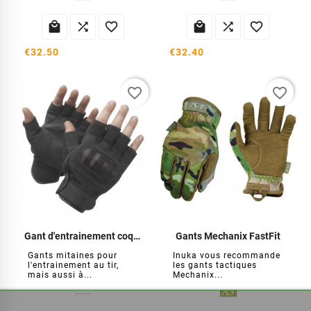






€32.50
€32.40
favorite_border
favorite_border
Gant d'entrainement coqués
Gants Mechanix FastFit
Gants mitaines pour
Inuka vous recommande
l'entrainement au tir,
les gants tactiques
mais aussi à...
Mechanix...