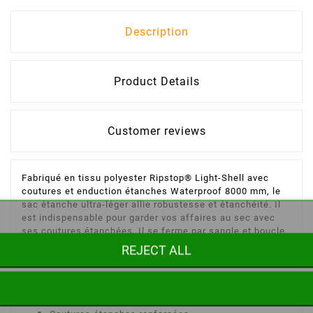
Description
Product Details
Customer reviews
Fabriqué en tissu polyester Ripstop® Light-Shell avec
coutures et enduction étanches Waterproof 8000 mm, le
sac étanche ultra-léger allie robustesse et étanchéité. Il
est indispensable pour garder vos affaires au sec avec
ses coutures étanchées. Il se ferme par sangle et boucle.
REJECT ALL
Caractéristiques du sac étanche ultra-léger 10 litres
Tissu polyester 210T Ripstop® 2.5 LIGHT-SHELL
Enduction étanche Waterproof 8000 mm