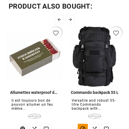
PRODUCT ALSO BOUGHT:


favorite_border
favorite_border
Allumettes waterproof de survie
Commando backpack 55 L
Il est toujours bon de
Versatile and robust 55-
pouvoir allumer un feu
litre Commando
même...
backpack with...





