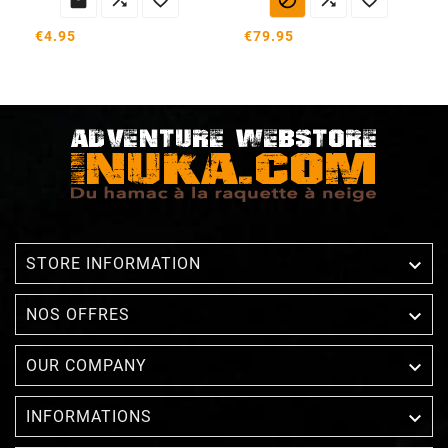
€4.95
€79.95

STORE INFORMATION

NOS OFFRES

OUR COMPANY

INFORMATIONS