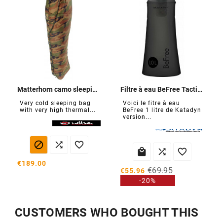
Matterhorn camo sleeping bag
Filtre à eau BeFree Tactical 1,0 L
Very cold sleeping bag
Voici le fitre à eau
with very high thermal...
BeFree 1 litre de Katadyn
version...






€189.00
€69.95
€55.96
-20%
CUSTOMERS WHO BOUGHT THIS