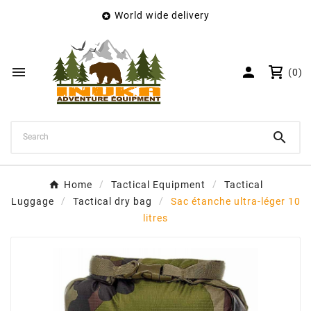
World wide delivery

×
Create wishlist
Wishlist name


(0)
Cancel
Create wishlist

Home
Tactical Equipment
Tactical
Luggage
Tactical dry bag
Sac étanche ultra-léger 10
litres