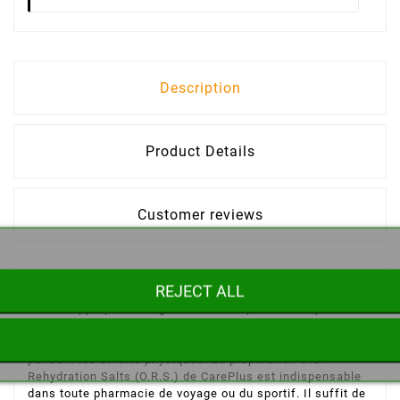
Description
Product Details
Customer reviews
Les efforts physiques intenses s’accompagnent d’une
REJECT ALL
grande perte d’eau. La combinaison des teneurs en sels et
sucres appropriées augmente l’absorption d’eau pendant
les efforts physiques. La préparation glucose-sels telle
que Care Plus® O.R.S. favorise l’absorption de l’eau
pendant les efforts physiques. La préparation Oral
Rehydration Salts (O.R.S.) de CarePlus est indispensable
dans toute pharmacie de voyage ou du sportif. Il suffit de