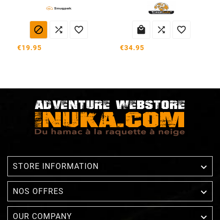






€19.95
€34.95

STORE INFORMATION

NOS OFFRES

OUR COMPANY