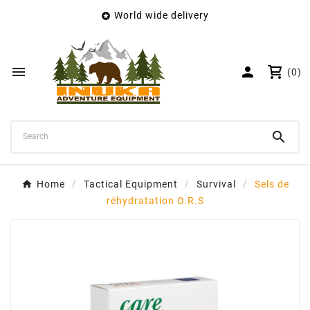
World wide delivery

×
Create wishlist
Wishlist name


(0)
Cancel
Create wishlist

Home
Tactical Equipment
Survival
Sels de
réhydratation O.R.S