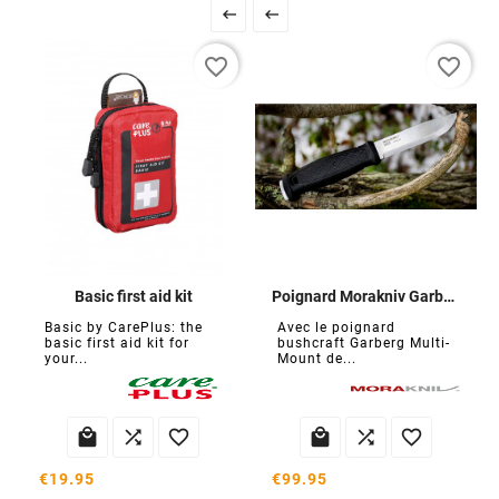


favorite_border
favorite_border
Basic first aid kit
Poignard Morakniv Garberg
Basic by CarePlus: the
Avec le poignard
basic first aid kit for
bushcraft Garberg Multi-
your...
Mount de...






€19.95
€99.95