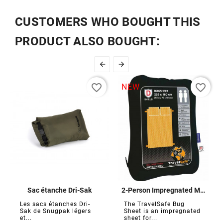
CUSTOMERS WHO BOUGHT THIS
PRODUCT ALSO BOUGHT:


favorite_border
favorite_border
NEW
Sac étanche Dri-Sak
2-Person Impregnated Mosquito Net Sheet
Les sacs étanches Dri-
The TravelSafe Bug
Sak de Snugpak légers
Sheet is an impregnated
et...
sheet for...