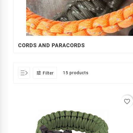
CORDS AND PARACORDS

15 products
Filter
favorite_border