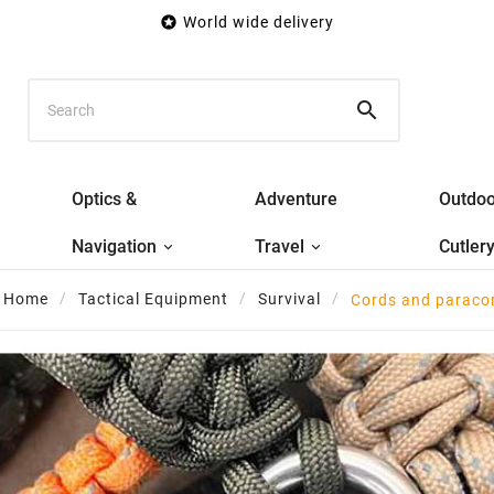

World wide delivery

Optics &
Adventure
Outdoo
Navigation
Travel
Cutler
Home
Tactical Equipment
Survival
Cords and paraco