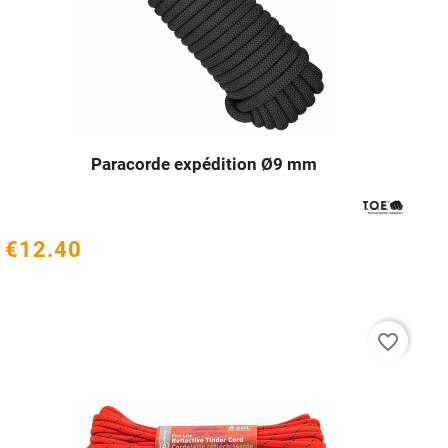
Paracorde expédition Ø9 mm




€12.40
favorite_border