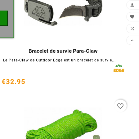




Bracelet de survie Para-Claw




Le Para-Claw de Outdoor Edge est un bracelet de survie...
€32.95
favorite_border