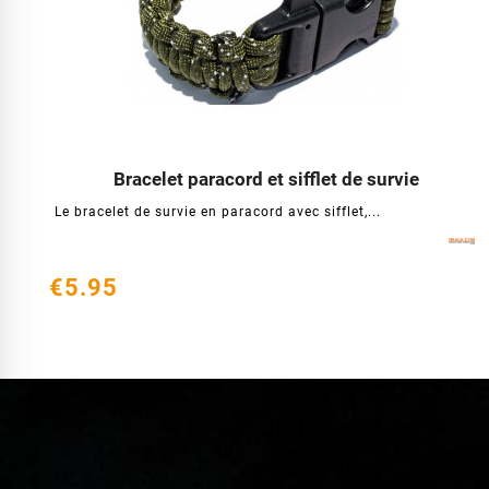
Bracelet paracord et sifflet de survie




Le bracelet de survie en paracord avec sifflet,...
€5.95