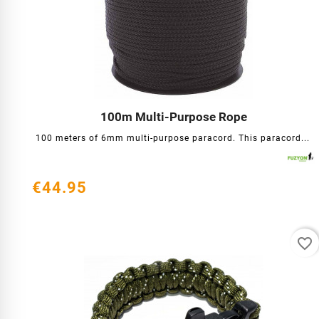
100m Multi-Purpose Rope




100 meters of 6mm multi-purpose paracord. This paracord...
€44.95
favorite_border