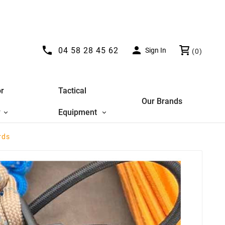


04 58 28 45 62
Sign In
(0)
r
Tactical
Our Brands
y
Equipment
rds