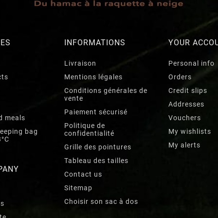
RES
INFORMATIONS
YOUR ACCO
Livraison
Personal info
cts
Mentions légales
Orders
Conditions générales de
Credit slips
vente
Addresses
Paiement sécurisé
d meals
Vouchers
Politique de
leeping bag
My wishlists
confidentialité
3°C
My alerts
Grille des pointures
Tableau des tailles
PANY
Contact us
Sitemap
Choisir son sac à dos
rs
te