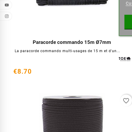
Cu
Wishl
Paracorde commando 15m Ø7mm




La paracorde commando multi-usages de 15 m et d'un...
€8.70
favorite_border