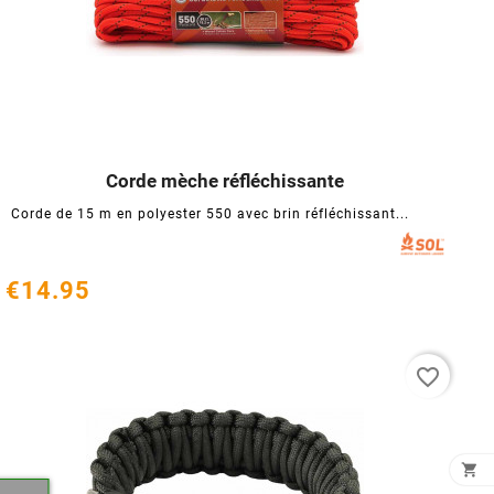
Corde mèche réfléchissante




Corde de 15 m en polyester 550 avec brin réfléchissant...
€14.95
favorite_border
×
