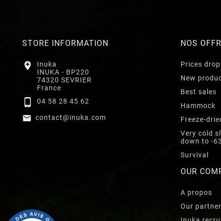
STORE INFORMATION
NOS OFF

Inuka
Prices drop
INUKA - BP220
New produ
74320 SEVRIER
France
Best sales

04 58 28 45 62
Hammock

contact@inuka.com
Freeze-drie
Very cold s
down to -6
Survival
OUR COM
A propos
Our partne
Inuka recru