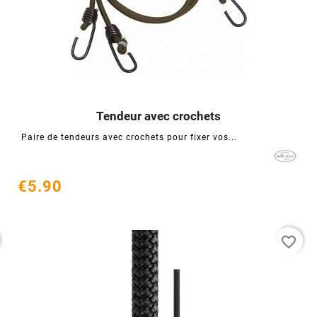
Tendeur avec crochets




Paire de tendeurs avec crochets pour fixer vos...
€5.90
favorite_border