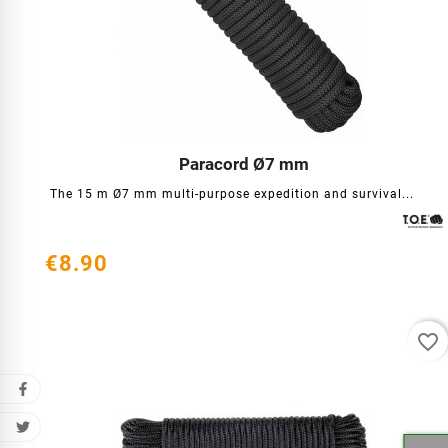
Paracord Ø7 mm




The 15 m Ø7 mm multi-purpose expedition and survival...
€8.90
favorite_border
Cr