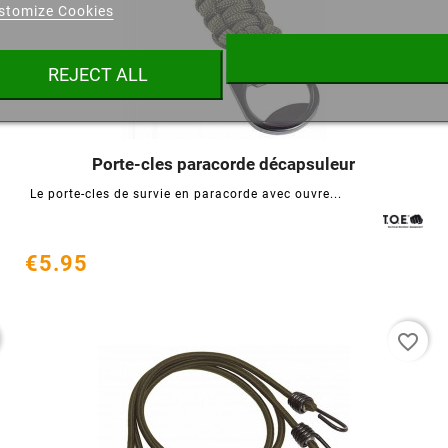
stomize Cookies
ist name
REJECT ALL
Cancel
Create wishlist
Porte-cles paracorde décapsuleur




Le porte-cles de survie en paracorde avec ouvre...
€5.95
favorite_border