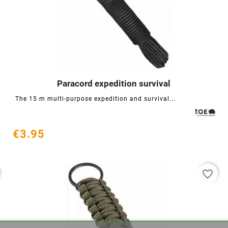
Paracord expedition survival




The 15 m multi-purpose expedition and survival...
€3.95
favorite_border
eate wishlist