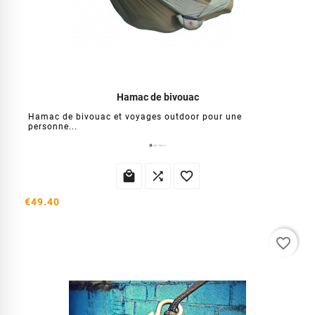
Hamac de bivouac
Hamac de bivouac et voyages outdoor pour une
personne...



€49.40
favorite_border