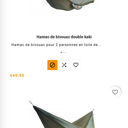
Hamac de bivouac double kaki
Hamac de bivouac pour 2 personnes en toile de...



€49.95
favorite_border