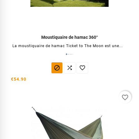
Moustiquaire de hamac 360°
La moustiquaire de hamac Ticket to The Moon est une...



€54.90
favorite_border