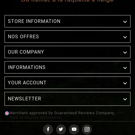

STORE INFORMATION

NOS OFFRES

OUR COMPANY

INFORMATIONS

YOUR ACCOUNT
NEWSLETTER

Merchant approved by Guaranteed Reviews Company,
clic
here to display attestation
.