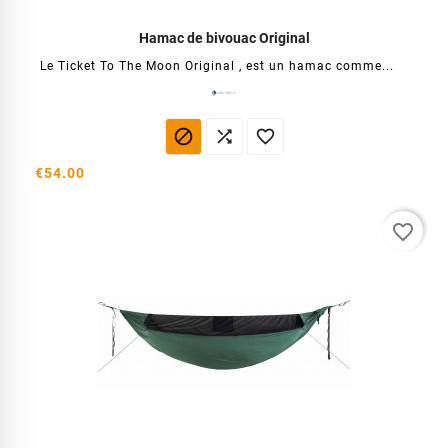
Hamac de bivouac Original
Le Ticket To The Moon Original , est un hamac comme...



€54.00
favorite_border