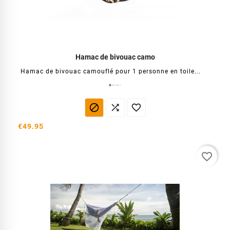
Hamac de bivouac camo
Hamac de bivouac camouflé pour 1 personne en toile...



€49.95
favorite_border