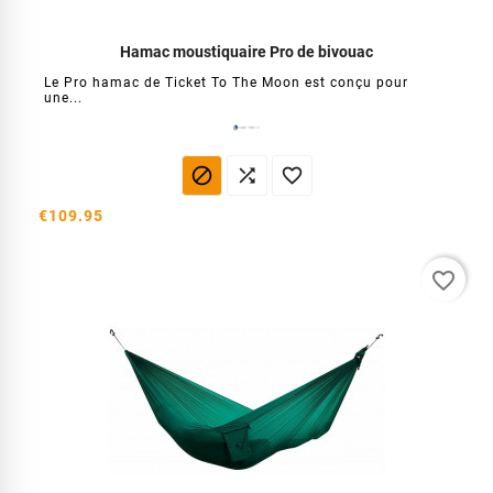
Hamac moustiquaire Pro de bivouac
Le Pro hamac de Ticket To The Moon est conçu pour
une...



€109.95
favorite_border