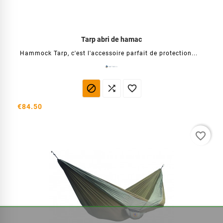
Tarp abri de hamac
Hammock Tarp, c'est l'accessoire parfait de protection...



€84.50
favorite_border