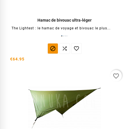
Hamac de bivouac ultra-léger
The Lightest : le hamac de voyage et bivouac le plus...



€64.95
favorite_border