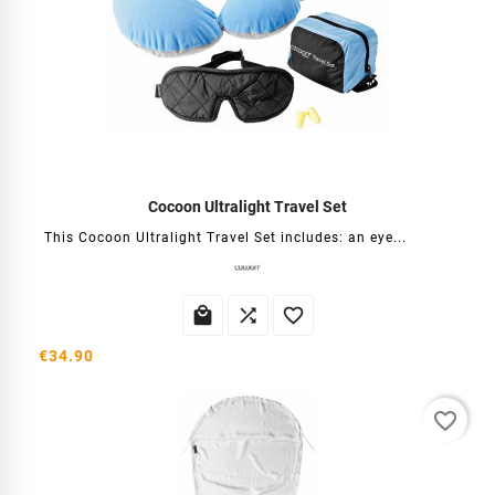
Cocoon Ultralight Travel Set
This Cocoon Ultralight Travel Set includes: an eye...



€34.90
favorite_border