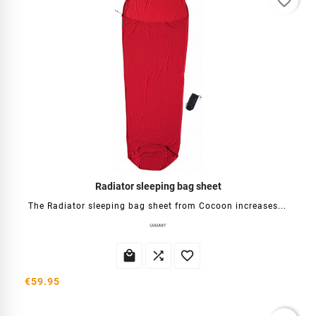
favorite_border
Radiator sleeping bag sheet
The Radiator sleeping bag sheet from Cocoon increases...



€59.95