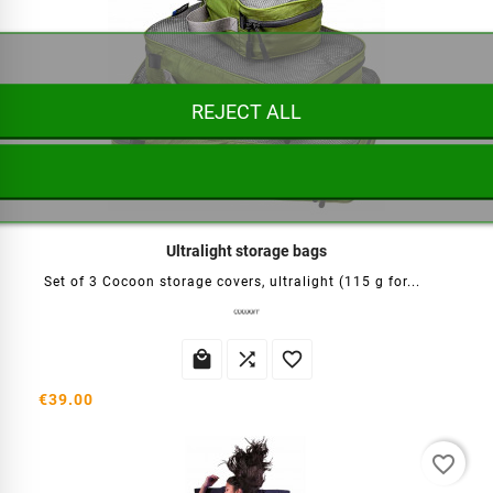
REJECT ALL
Ultralight storage bags
Set of 3 Cocoon storage covers, ultralight (115 g for...



€39.00
favorite_border