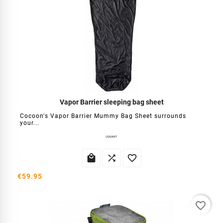
Vapor Barrier sleeping bag sheet
Cocoon's Vapor Barrier Mummy Bag Sheet surrounds
your...



€59.95
favorite_border