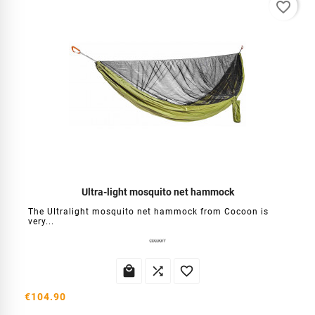
favorite_border
Ultra-light mosquito net hammock
The Ultralight mosquito net hammock from Cocoon is
very...



€104.90