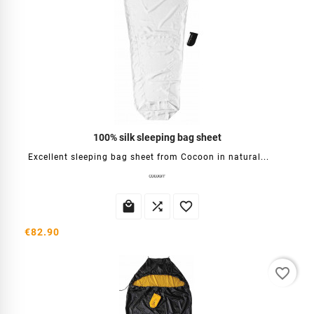
100% silk sleeping bag sheet
Excellent sleeping bag sheet from Cocoon in natural...



€82.90
favorite_border