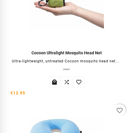
Cocoon Ultralight Mosquito Head Net
Ultra-lightweight, untreated Cocoon mosquito head net...



€12.95
favorite_border