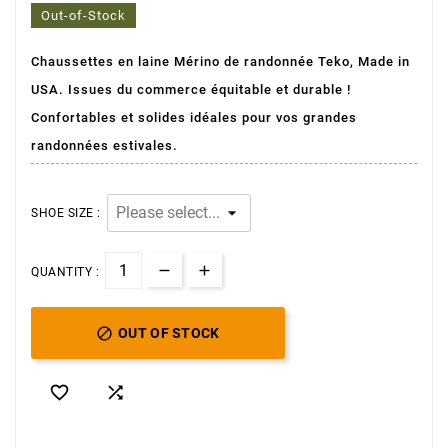
Out-of-Stock
Chaussettes en laine Mérino de randonnée Teko, Made in
(2 avis)
USA. Issues du commerce équitable et durable !
Confortables et solides idéales pour vos grandes
randonnées estivales.
SHOE SIZE :
QUANTITY :

OUT OF STOCK

