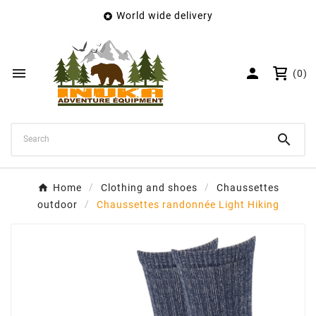
World wide delivery

×
Create wishlist
Wishlist name


(0)
Cancel
Create wishlist

Home
Clothing and shoes
Chaussettes
outdoor
Chaussettes randonnée Light Hiking