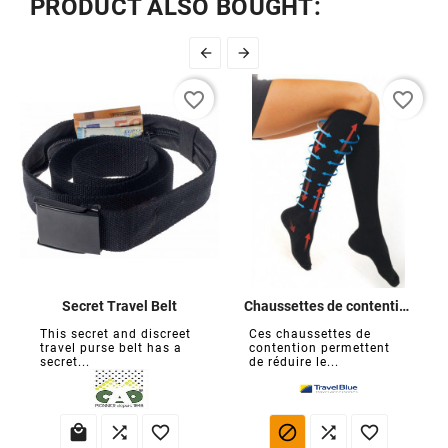
PRODUCT ALSO BOUGHT:


favorite_border
favorite_border
Secret Travel Belt
Chaussettes de contention de voyage
This secret and discreet
Ces chaussettes de
travel purse belt has a
contention permettent
secret...
de réduire le...





