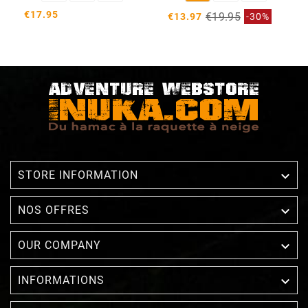
€17.95
€19.95
€13.97
-30%

STORE INFORMATION

NOS OFFRES

OUR COMPANY

INFORMATIONS