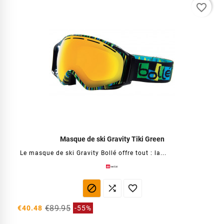
favorite_border
Masque de ski Gravity Tiki Green
Le masque de ski Gravity Bollé offre tout : la...



€89.95
€40.48
-55%