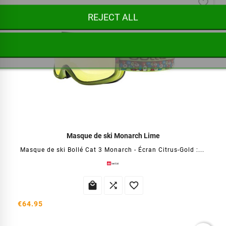
favorite_border
REJECT ALL
Masque de ski Monarch Lime
Masque de ski Bollé Cat 3 Monarch - Écran Citrus-Gold :...



€64.95