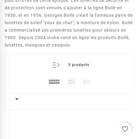
plus strictes de cette époque. Les lunettes de sécurité et
de protection sont venues s'ajouter à la ligne Bollé en
1950, et en 1956, Georges Bollé créait la fameuse paire de
lunettes de soleil "yeux de chat", à monture de nylon. Bollé
a commercialisé ses premières lunettes pour skieurs en
1960. Depuis 2004 inuka vend en ligne les produits Bollé,
lunettes, masques et casques.
5 products

favorite_border