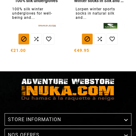
100% silk undergloves
Winter socks in Silk and Thermolite
100% silk winter
Lorpen winter sports
undergloves for well-
socks in natural silk
being and...
and...






€21.00
€49.95

STORE INFORMATION

NOS OFFRES