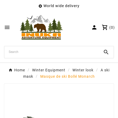
World wide delivery

×
Create wishlist
Wishlist name


(0)
Cancel
Create wishlist

Home
Winter Equipment
Winter look
A ski
mask
Masque de ski Bollé Monarch