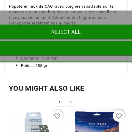
Popote en inox de CAO, avec poignée rabattable sur le
couvercle à enlever lors des cuissons. Cette gamelle en
inox possède un joint d'étanchéité et agrafes pour
transporter aisèment vos aliments.
REJECT ALL
Caractéristiques de cette gamelle inox CAO :
Matériau : inox
Hauteur : 70 mm
Diamètre : 150 mm
Poids : 255 gr
YOU MIGHT ALSO LIKE


favorite_border
favorite_border