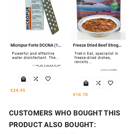
Micropur Forte DCCNA (100 tablets)
Freeze Dried Beef Strogonoff
Powerful and effective
Trek'n Eat, specialist in
water disinfectant. The...
freeze-dried dishes,
revisits...






€24.95
€10.70
CUSTOMERS WHO BOUGHT THIS
PRODUCT ALSO BOUGHT: