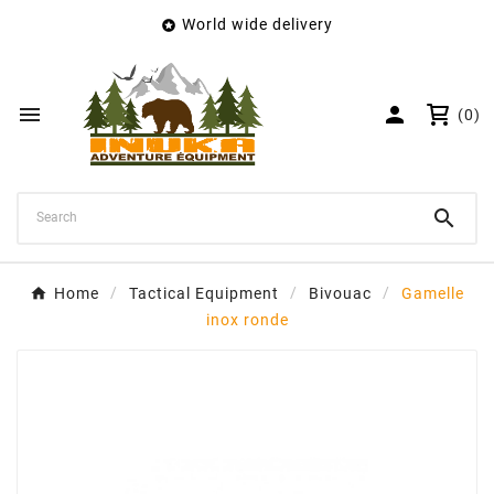
World wide delivery

×
Create wishlist
Wishlist name


(0)
Cancel
Create wishlist

Home
Tactical Equipment
Bivouac
Gamelle
inox ronde