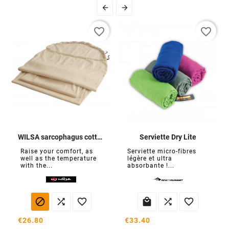


favorite_border
favorite_border
WILSA sarcophagus cotton bag sheet
Serviette Dry Lite
Raise your comfort, as
Serviette micro-fibres
well as the temperature
légère et ultra
with the...
absorbante !...






€26.80
€33.40