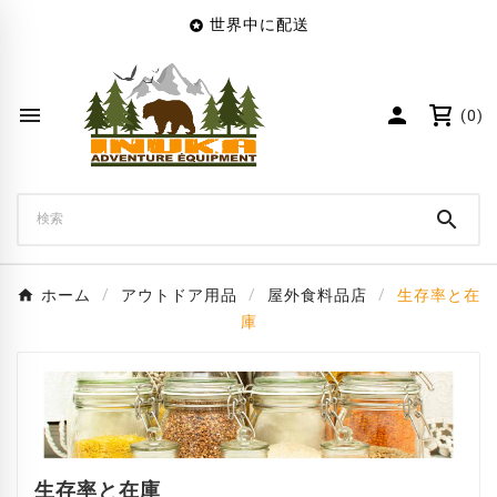
世界中に配送

×
Create wishlist
Wishlist name


(0)
キャンセル
Create wishlist

ホーム
アウトドア用品
屋外食料品店
生存率と在
庫
生存率と在庫