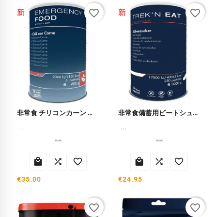
favorite_border
favorite_border
新
新
非常食 チリコンカーン 備蓄食品
非常食備蓄用ビートシュガー
...
...






€35.00
€24.95
favorite_border
favorite_border