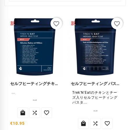
favorite_border
favorite_border
新
新
セルフヒーティングチキンマドラスミール
セルフヒーティング パスタ ボロネーゼ
...
Trek'N'Eatのチキンとチー
ズ入りセルフヒーティング
パスタ...






€10.95