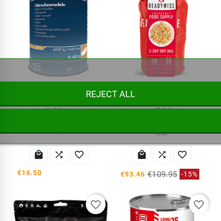
非常食ストック マカロニ
サバイバル食料ストック 3日間 25年
REJECT ALL
サバイバル食料のストック
ReadyWise の緊急および
として、非常食ではマカロ
サバイバル用食料ストッ
ニを提供しています。...
ク。3...






€16.50
€109.95
€93.46
-15%
favorite_border
favorite_border