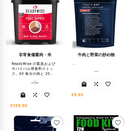
非常食備蓄肉・米
牛肉と野菜の炒め物
...
ReadyWise の緊急および
サバイバル用食料ストッ
ク。60 食分の肉と 20...






€9.95
€359.00
favorite_border
favorite_border