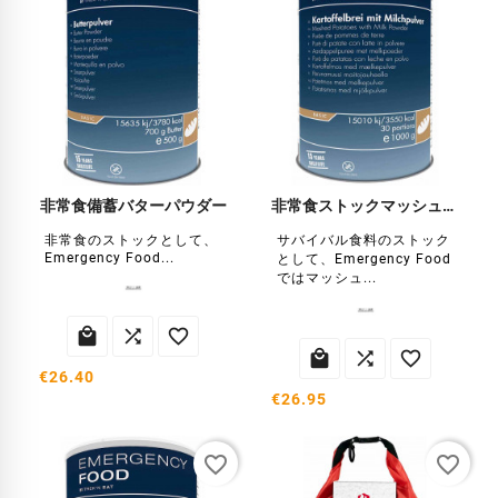
非常食備蓄バターパウダー
非常食ストックマッシュポテト
非常食のストックとして、
サバイバル食料のストック
Emergency Food...
として、Emergency Food
ではマッシュ...






€26.40
€26.95
favorite_border
favorite_border