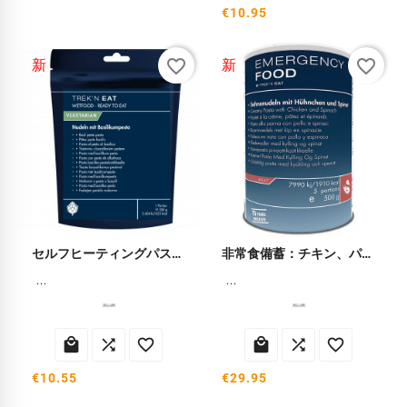
€10.95
favorite_border
favorite_border
新
新
セルフヒーティングパスタ（バジルペスト）
非常食備蓄：チキン、パスタ、ほうれん草
...
...






€10.55
€29.95