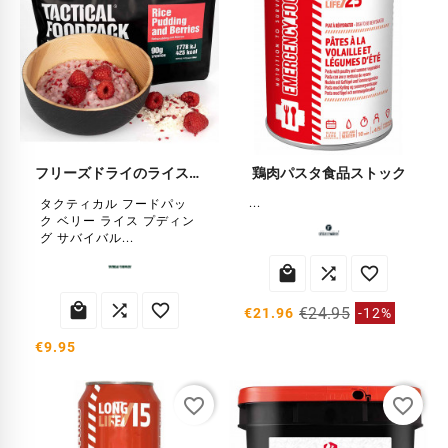
フリーズドライのライスプディングとベリー
鶏肉パスタ食品ストック
...
タクティカル フードパッ
ク ベリー ライス プディン
グ サバイバル...






€24.95
€21.96
-12%
€9.95
favorite_border
favorite_border