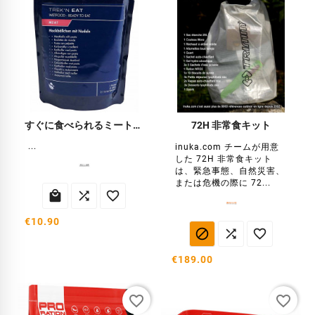
すぐに食べられるミートボール！
72H 非常食キット
...
inuka.com チームが用意
した 72H 非常食キット
は、緊急事態、自然災害、
または危機の際に 72...



€10.90



€189.00
favorite_border
favorite_border