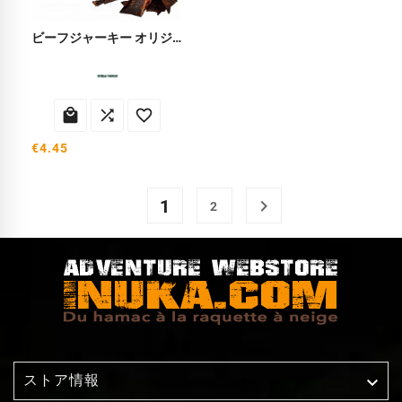
ビーフジャーキー オリジナル



€4.45
1

2
ストア情報
