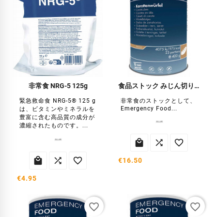
非常食 NRG-5 125g
食品ストック みじん切りニンジン
緊急救命食 NRG-5® 125 g
非常食のストックとして、
Emergency Food...
は、ビタミンやミネラルを
豊富に含む高品質の成分が
濃縮されたものです。...






€16.50
€4.95
favorite_border
favorite_border