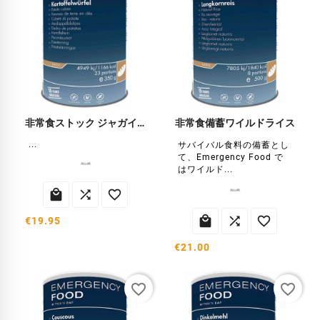
非常食ストック ジャガイモ
非常食備蓄ワイルドライス
...
サバイバル食料の備蓄とし
て、Emergency Food で
はワイルド...






€19.95
€21.00
favorite_border
favorite_border