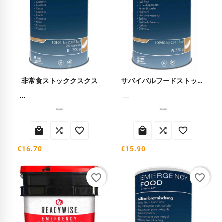
非常食ストッククスクス
サバイバルフードストック スペルト小麦
...
...






€16.70
€15.90
favorite_border
favorite_border