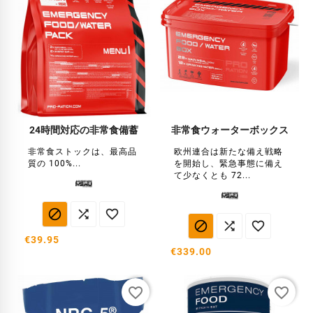
24時間対応の非常食備蓄
非常食ウォーターボックス
非常食ストックは、最高品
欧州連合は新たな備え戦略
質の 100%...
を開始し、緊急事態に備え
て少なくとも 72...






€39.95
€339.00
favorite_border
favorite_border