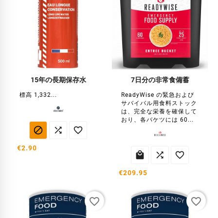
15年の長期保存水
7日分の非常食備蓄
標高 1,332...
ReadyWise の緊急および
サバイバル用食料ストック
は、完全な栄養を確保して
おり、各バケツには 60...



€2.90



€209.95
favorite_border
favorite_border