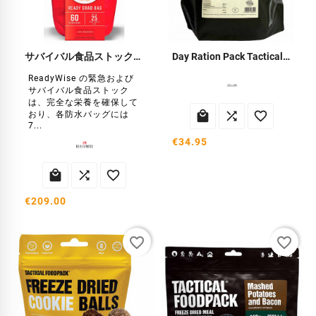
サバイバル食品ストック25年
Day Ration Pack Tactical Line 4
ReadyWise の緊急および
サバイバル食品ストック
は、完全な栄養を確保して



おり、各防水バッグには
7...
€34.95



€209.00
favorite_border
favorite_border