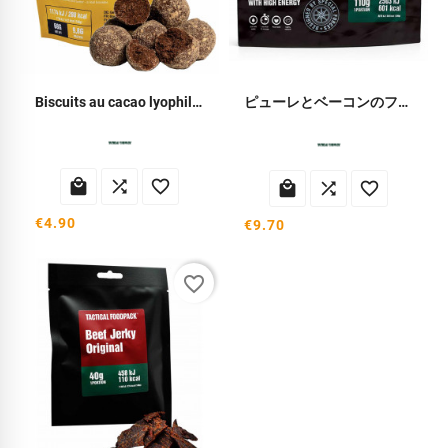
Biscuits au cacao lyophilisés
ピューレとベーコンのフリーズドライミール






€4.90
€9.70
favorite_border