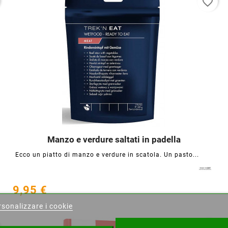
favorite_border
Manzo e verdure saltati in padella




Ecco un piatto di manzo e verdure in scatola. Un pasto...
ea lista dei desideri
9,95 €
sonalizzare i cookie
ista dei desideri