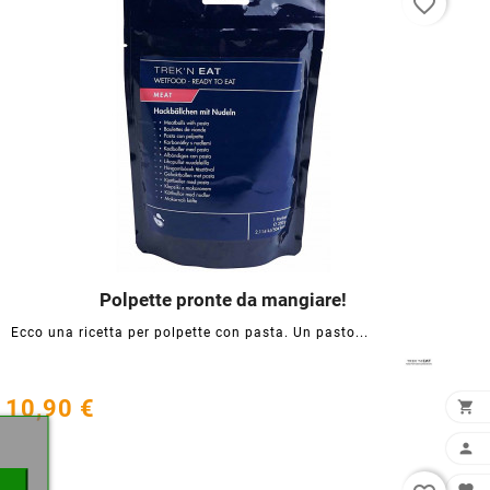
favorite_border
Polpette pronte da mangiare!




Ecco una ricetta per polpette con pasta. Un pasto...
×
10,90 €

