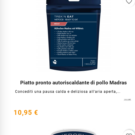
favorite_border
Piatto pronto autoriscaldante di pollo Madras




Concediti una pausa calda e deliziosa all'aria aperta,...
10,95 €