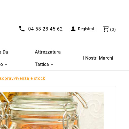


04 58 28 45 62
Registrati
(0)
e Da
Attrezzatura
I Nostri Marchi
no
Tattica
 sopravvivenza e stock