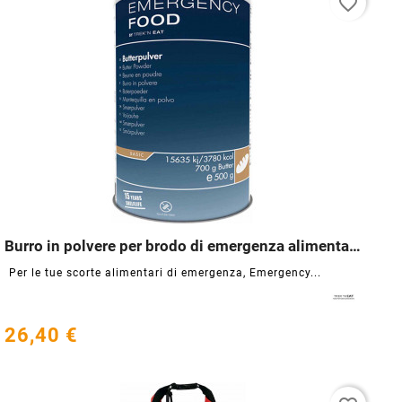
favorite_border
Burro in polvere per brodo di emergenza alimentare




Per le tue scorte alimentari di emergenza, Emergency...
26,40 €