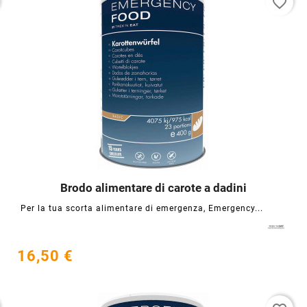
favorite_border
Brodo alimentare di carote a dadini




Per la tua scorta alimentare di emergenza, Emergency...
16,50 €