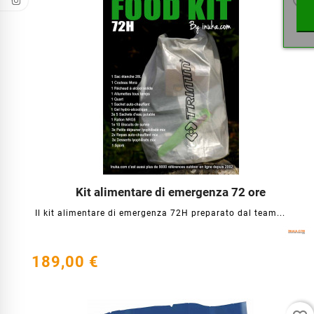
favorite_border
Kit alimentare di emergenza 72 ore




Il kit alimentare di emergenza 72H preparato dal team...
189,00 €