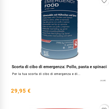
favorite_border
Scorta di cibo di emergenza: Pollo, pasta e spinaci




Per la tua scorta di cibo di emergenza e di...
29,95 €