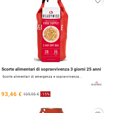
favorite_border
Scorte alimentari di sopravvivenza 3 giorni 25 anni




Scorte alimentari di emergenza e sopravvivenza...
93,46 €
109,95 €
-15%