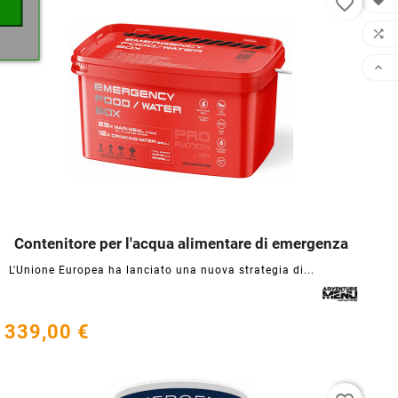
favorite_border



Contenitore per l'acqua alimentare di emergenza




L'Unione Europea ha lanciato una nuova strategia di...
339,00 €