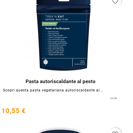
favorite_border
Pasta autoriscaldante al pesto




Scopri questa pasta vegetariana autoriscaldante al...
10,55 €