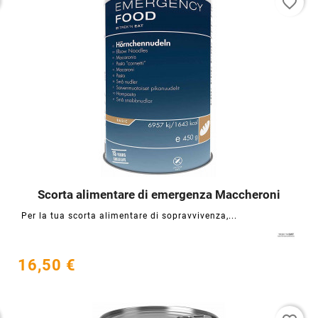
favorite_border
Scorta alimentare di emergenza Maccheroni




Per la tua scorta alimentare di sopravvivenza,...
16,50 €