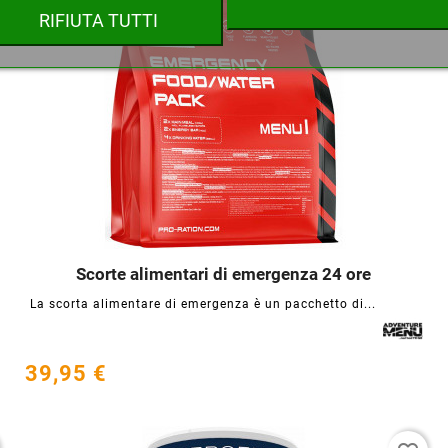
favorite_border
RIFIUTA TUTTI
Annulla
Crea lista dei desideri
Scorte alimentari di emergenza 24 ore




La scorta alimentare di emergenza è un pacchetto di...
39,95 €