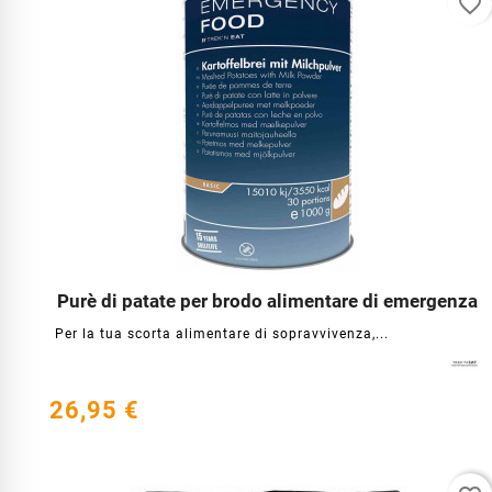
favorite_border
Purè di patate per brodo alimentare di emergenza




Per la tua scorta alimentare di sopravvivenza,...
26,95 €