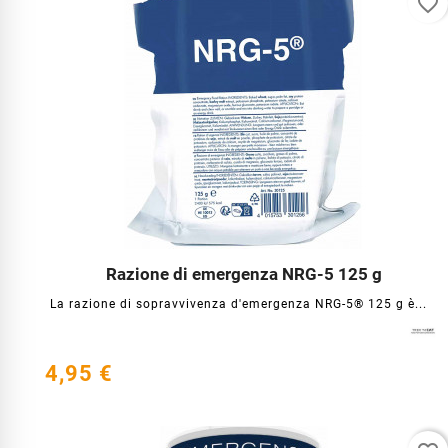
favorite_border
Razione di emergenza NRG-5 125 g




La razione di sopravvivenza d'emergenza NRG-5® 125 g è...
4,95 €