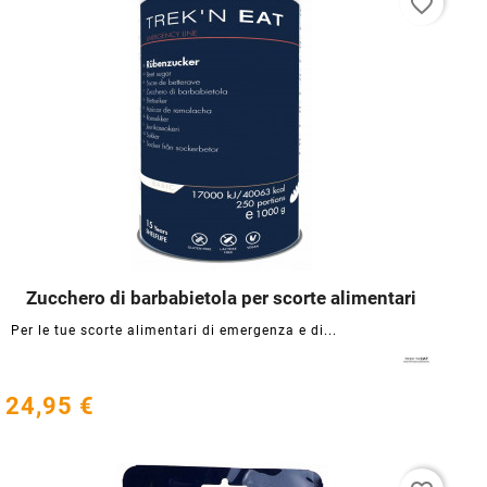
favorite_border
Zucchero di barbabietola per scorte alimentari




Per le tue scorte alimentari di emergenza e di...
24,95 €