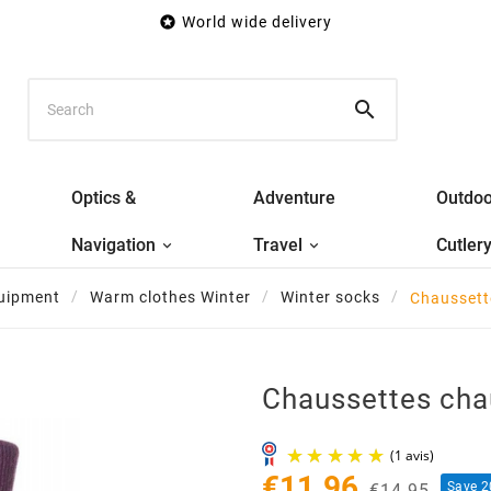

World wide delivery

Optics &
Adventure
Outdoo
Navigation
Travel
Cutler
uipment
Warm clothes Winter
Winter socks
Chaussett
Chaussettes cha
€11.96
Save 
€14.95