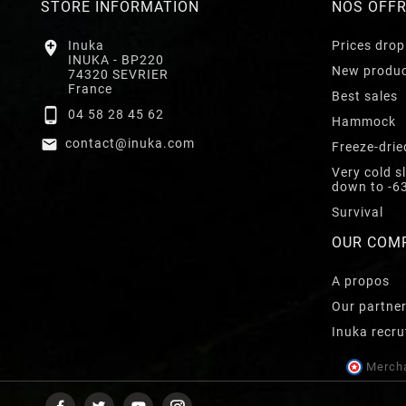
STORE INFORMATION
NOS OFF

Inuka
Prices drop
INUKA - BP220
New produ
74320 SEVRIER
France
Best sales

04 58 28 45 62
Hammock

contact@inuka.com
Freeze-drie
Very cold s
down to -6
Survival
OUR COM
A propos
Our partne
Inuka recru
Mercha