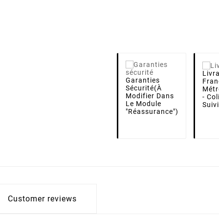
Livr
Garanties
Fran
Sécurité
(à
Métr
Modifier Dans
- Co
Le Module
Suiv
"Réassurance")
Customer reviews