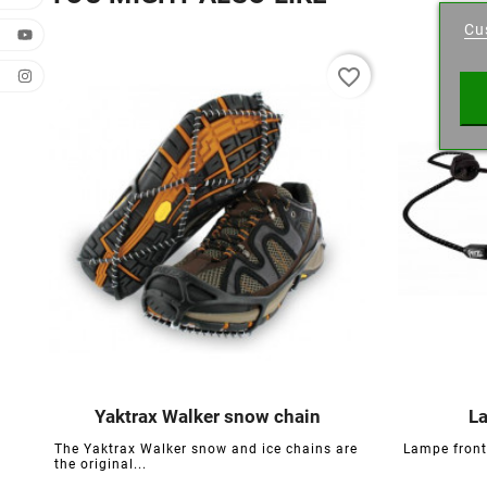
Cu
Wishl
favorite_border
Yaktrax Walker snow chain
La





The Yaktrax Walker snow and ice chains are
Lampe fronta
the original...