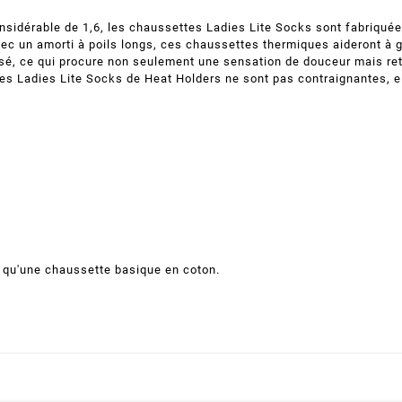
sidérable de 1,6, les chaussettes Ladies Lite Socks sont fabriquées
ec un amorti à poils longs, ces chaussettes thermiques aideront à ga
sé, ce qui procure non seulement une sensation de douceur mais reti
es Ladies Lite Socks de Heat Holders ne sont pas contraignantes, e
e qu'une chaussette basique en coton.
eate wishlist