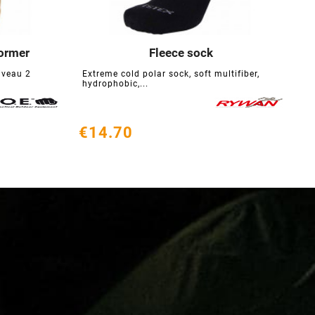
ormer
Fleece sock





iveau 2
Extreme cold polar sock, soft multifiber,
W
hydrophobic,...
c
€14.70
€