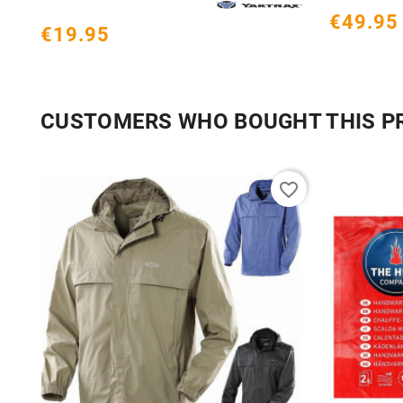
€49.95
€19.95
CUSTOMERS WHO BOUGHT THIS P
favorite_border