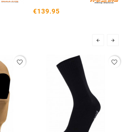
€139.95


favorite_border
favorite_border