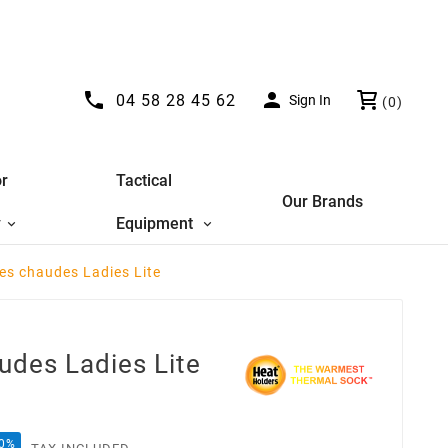


04 58 28 45 62
Sign In
(0)
r
Tactical
Our Brands
y
Equipment
es chaudes Ladies Lite
udes Ladies Lite
20%