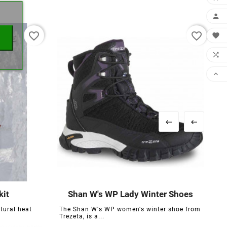

favorite_border
favorite_border





kit
Shan W's WP Lady Winter Shoes





atural heat
The Shan W's WP women's winter shoe from
Trezeta, is a...