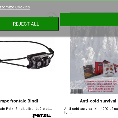
stomize Cookies
ist name
favorite_border
REJECT ALL
Cancel
Create wishlist
mpe frontale Bindi
Anti-cold survival 






le Petzl Bindi, ultra-légère et...
Anti-cold survival kit, 40°C of n
for...