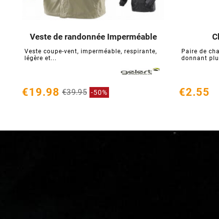
Veste de randonnée Imperméable
C





Veste coupe-vent, imperméable, respirante,
Paire de ch
légère et...
donnant plu
€19.98
€2.55
€39.95
-50%