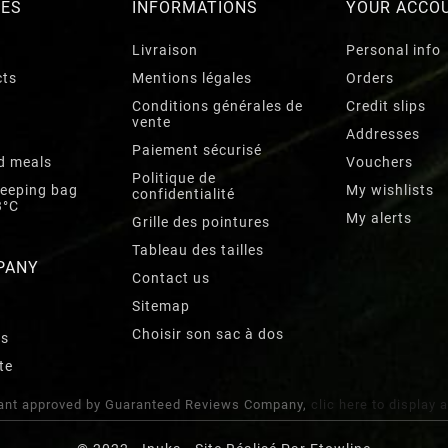
RES
INFORMATIONS
YOUR ACCO
Livraison
Personal info
cts
Mentions légales
Orders
Conditions générales de
Credit slips
vente
Addresses
Paiement sécurisé
d meals
Vouchers
Politique de
leeping bag
My wishlists
confidentialité
3°C
My alerts
Grille des pointures
Tableau des tailles
PANY
Contact us
Sitemap
Choisir son sac à dos
rs
te
nt approved by Guaranteed Reviews Company,
clic here to display 