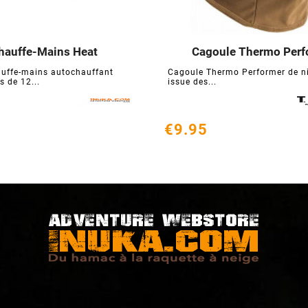
hauffe-Mains Heat
Cagoule Thermo Perf






auffe-mains autochauffant
Cagoule Thermo Performer de n
s de 12...
issue des...
€9.95