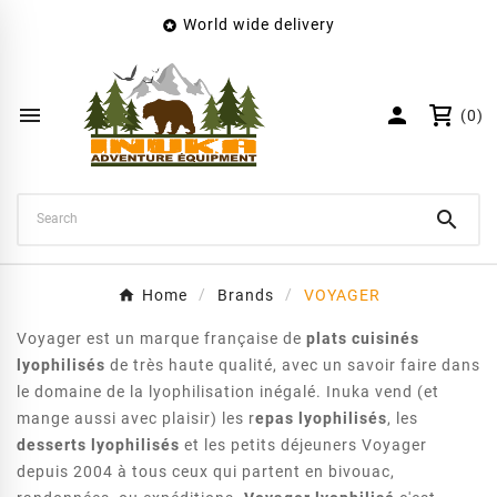
World wide delivery

×
Create wishlist
Wishlist name


(0)
Cancel
Create wishlist

Home
Brands
VOYAGER
Voyager est un marque française de
plats cuisinés
lyophilisés
de très haute qualité, avec un savoir faire dans
le domaine de la lyophilisation inégalé. Inuka vend (et
mange aussi avec plaisir) les r
epas lyophilisés
, les
desserts lyophilisés
et les petits déjeuners Voyager
depuis 2004 à tous ceux qui partent en bivouac,