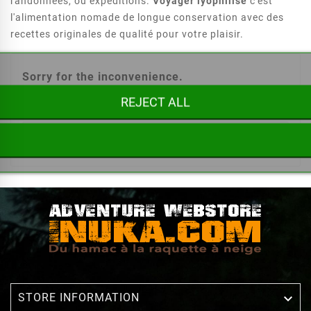
randonnées, ou expéditions.
Voyager lyophilisé
c'est
l'alimentation nomade de longue conservation avec des
recettes originales de qualité pour votre plaisir.
Sorry for the inconvenience.
REJECT ALL
Search again what you are looking for


STORE INFORMATION