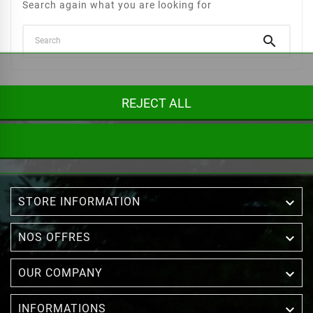
Search again what you are looking for

REJECT ALL

STORE INFORMATION

NOS OFFRES

OUR COMPANY

INFORMATIONS