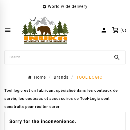
World wide delivery

×
Create wishlist
Wishlist name


(0)
Cancel
Create wishlist

Home
Brands
TOOL LOGIC
Tool logic est un fabricant spécialisé dans les couteaux de
survie, les couteaux et accessoires de Tool-Logic sont
construits pour résiter durer.
Sorry for the inconvenience.