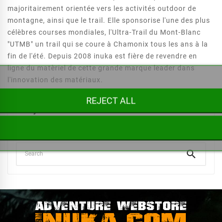
majoritairement orientée vers les activités outdoor de
montagne, ainsi que le trail. Elle sponsorise l'une des plus
célèbres courses mondiales, l'Ultra-Trail du Mont-Blanc
"UTMB" un trail qui se coure à Chamonix tous les ans à la
fin de l'été. Depuis 2008 inuka est fière de revendre en
ligne du matèriel de cette grande marque leader dans
l'innovation des matériaux.
REJECT ALL
Sorry for the inconvenience.
Search again what you are looking for
