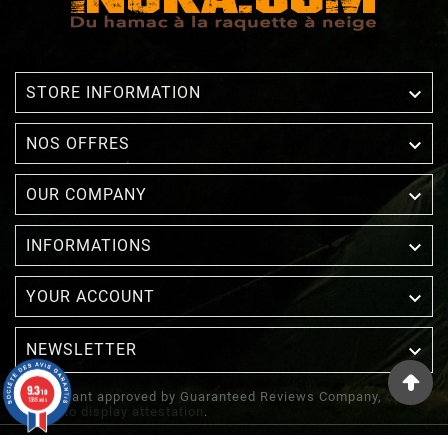

STORE INFORMATION

NOS OFFRES

OUR COMPANY

INFORMATIONS

YOUR ACCOUNT
NEWSLETTER

9.3
/10
Merchant approved by Guaranteed Reviews Company,
clic
1388 avis
here to display attestation
.