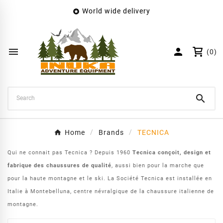
World wide delivery

×
Create wishlist
Wishlist name


(0)
Cancel
Create wishlist

Home
Brands
TECNICA
Qui ne connait pas Tecnica ? Depuis 1960
Tecnica conçoit, design et
fabrique des chaussures de qualité
, aussi bien pour la marche que
pour la haute montagne et le ski. La Société Tecnica est installée en
Italie à Montebelluna, centre névralgique de la chaussure italienne de
montagne.