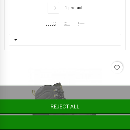
1 product

favorite_border
REJECT ALL