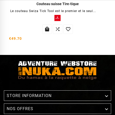
Couteau suisse Tire-tique
Le couteau Swiza Tick Tool est le premier et le seul...



€49.70

STORE INFORMATION

NOS OFFRES