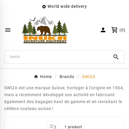
World wide delivery

×
Create wishlist
Wishlist name


(0)
Cancel
Create wishlist

Home
Brands
SWIZA
SWIZA est une marque Suisse, horloger à l'origine en 1904,
mais a récemment développé son activité en fabricant
également des bagages haut de gamme et en revisitant le
célèbre couteau suisse !
1 product