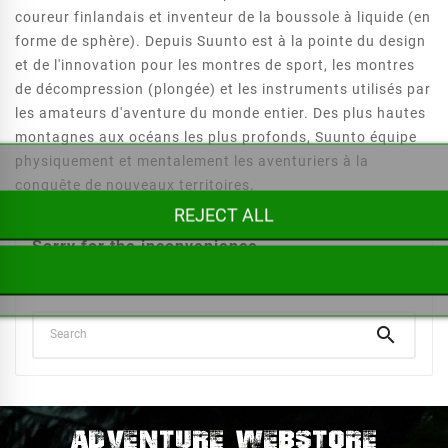
coureur finlandais et inventeur de la boussole à liquide (en
forme de sphère). Depuis Suunto est à la pointe du design
et de l'innovation pour les montres de sport, les montres
de décompression (plongée) et les instruments utilisés par
les amateurs d'aventure du monde entier. Des plus hautes
montagnes aux océans les plus profonds, Suunto équipe
physiquement et mentalement les aventuriers à la
conquête de nouveaux territoires.
REJECT ALL
Sorry for the inconvenience.
Search again what you are looking for
