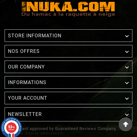

STORE INFORMATION

NOS OFFRES

OUR COMPANY

INFORMATIONS

YOUR ACCOUNT
NEWSLETTER

9.3
/10
Merchant approved by Guaranteed Reviews Company,
clic
1388 avis
here to display attestation
.