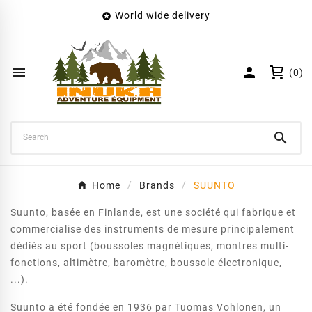
World wide delivery

×
Create wishlist
Wishlist name


(0)
Cancel
Create wishlist

Home
Brands
SUUNTO
Suunto, basée en Finlande, est une société qui fabrique et
commercialise des instruments de mesure principalement
dédiés au sport (boussoles magnétiques, montres multi-
fonctions, altimètre, baromètre, boussole électronique,
...).
Suunto a été fondée en 1936 par Tuomas Vohlonen, un