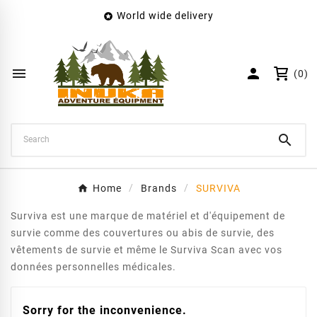
World wide delivery

×
Create wishlist
Wishlist name


(0)
Cancel
Create wishlist

Home
Brands
SURVIVA
Surviva est une marque de matériel et d'équipement de
survie comme des couvertures ou abis de survie, des
vêtements de survie et même le Surviva Scan avec vos
données personnelles médicales.
Sorry for the inconvenience.