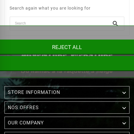
Search again what you are looking for

REJECT ALL

STORE INFORMATION

NOS OFFRES

OUR COMPANY