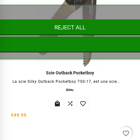
REJECT ALL
Scie Outback Pocketboy
La scie Silky Outback Pocketboy 750-17, est une scie...



€49.95
favorite_border