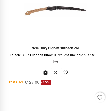
Scie Silky Bigboy Outback Pro
La scie Silky Outback Biboy Curve, est une scie pliante...



€129.00
€109.65
-15%
favorite_border