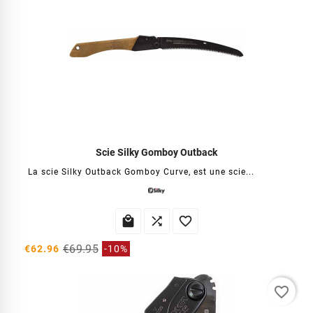
Scie Silky Gomboy Outback
La scie Silky Outback Gomboy Curve, est une scie...



€69.95
€62.96
-10%
favorite_border