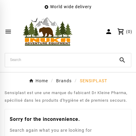
World wide delivery

×
Create wishlist
Wishlist name


(0)
Cancel
Create wishlist

Home
Brands
SENSIPLAST
Sensiplast est une une marque du fabicant Dr Kleine Pharma,
.
spécilisé dans les produits d'hygiène et de premiers secours
Sorry for the inconvenience.
Search again what you are looking for