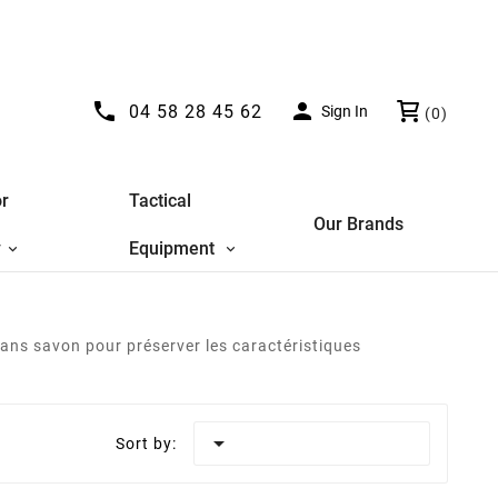


04 58 28 45 62
Sign In
(0)
r
Tactical
Our Brands
y
Equipment
sans savon pour préserver les caractéristiques

Sort by: