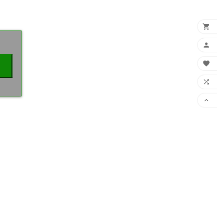
×




