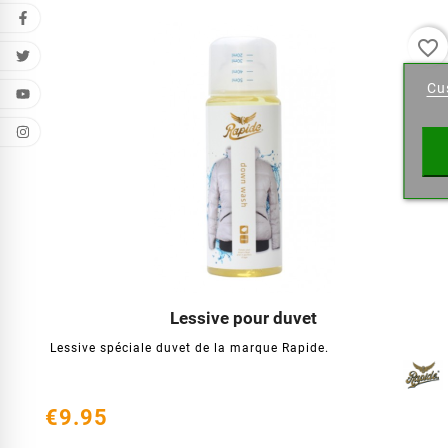
favorite_border
Cr
Cu
Wishl
Lessive pour duvet




Lessive spéciale duvet de la marque Rapide.
€9.95