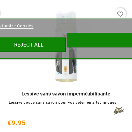
favorite_border
eate wishlist
stomize Cookies
ist name
REJECT ALL
Cancel
Create wishlist
Lessive sans savon imperméabilisante




Lessive douce sans savon pour vos vêtements techniques.
€9.95