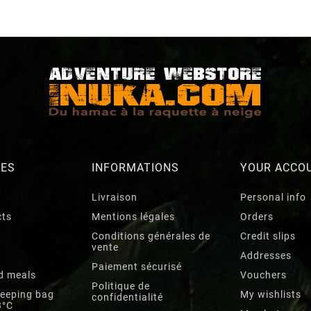
RES
INFORMATIONS
YOUR ACCO
Livraison
Personal info
cts
Mentions légales
Orders
Conditions générales de
Credit slips
vente
Addresses
Paiement sécurisé
d meals
Vouchers
Politique de
leeping bag
My wishlists
confidentialité
3°C