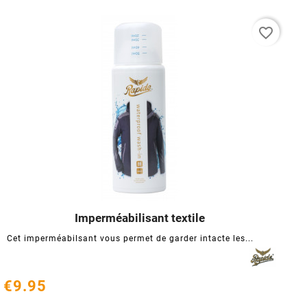
favorite_border
Imperméabilisant textile




Cet imperméabilsant vous permet de garder intacte les...
€9.95