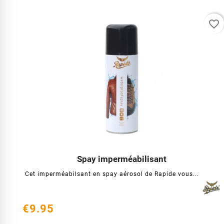
favorite_border
Spay imperméabilisant




Cet imperméabilsant en spay aérosol de Rapide vous...
€9.95