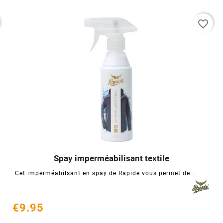
favorite_border
Spay imperméabilisant textile




Cet imperméabilsant en spay de Rapide vous permet de...
€9.95