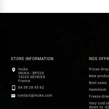
STORE INFORMATION
NOS OFF

Inuka
Prices drop
INUKA - BP220
New produ
74320 SEVRIER
France
Best sales

04 58 28 45 62
Hammock

contact@inuka.com
Freeze-drie
Very cold s
down to -6