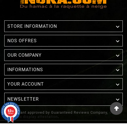

STORE INFORMATION

NOS OFFRES

OUR COMPANY

INFORMATIONS

YOUR ACCOUNT
NEWSLETTER

9.3
/10
Merchant approved by Guaranteed Reviews Company,
clic
1388 avis
here to display attestation
.