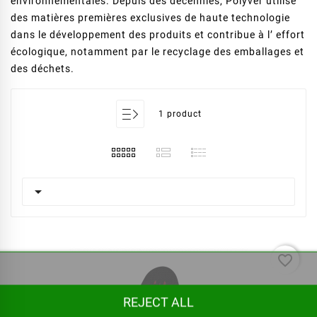
environnementales. Depuis des décennies, Polyver utilise
des matières premières exclusives de haute technologie
dans le développement des produits et contribue à l’ effort
écologique, notamment par le recyclage des emballages et
des déchets.
1 product

favorite_border
REJECT ALL